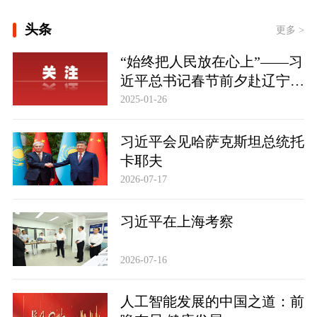
此行间·习近平心系体育强国建设
头条
更多 >
“始终把人民放在心上”——习
近平总书记春节前夕赴辽宁看
望慰问基层干部群众纪实
2025-01-26
习近平会见哈萨克斯坦总统托
卡耶夫
2026-07-17
习近平在上海考察
2026-07-16
人工智能发展的中国之道：前