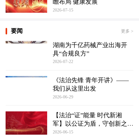
瞻布局 健康发展
2026-07-15
要闻
更多 >
湖南为千亿药械产业出海开
具“合规良方”
2026-07-22
《法治先锋 青年开讲》——
我们从这里出发
2026-06-29
【法治“证”能量 时代新湘
军】以公证为盾，守创新之魂
湖南青年公证人为知识产权保
2026-06-15