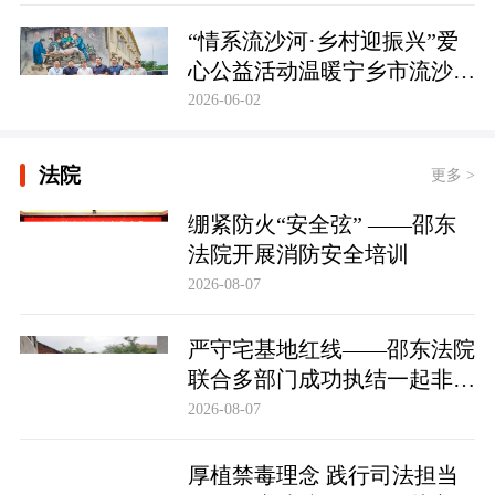
护筑牢防线
“情系流沙河·乡村迎振兴”爱
心公益活动温暖宁乡市流沙河
镇
2026-06-02
法院
更多 >
绷紧防火“安全弦” ——邵东
法院开展消防安全培训
2026-08-07
严守宅基地红线——邵东法院
联合多部门成功执结一起非法
占用宅基地行政处罚案
2026-08-07
厚植禁毒理念 践行司法担当