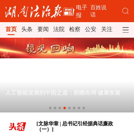
电子
百姓说
话
报
首页
头条
要闻
法院
检察
公安
关注
司法
[文脉华章 | 总书记引经据典话廉政
（一）]
此行间·习近平心系体育强国建设
[最是真情暖人心——中国元首外交的世
人工智能发展的中国之道：前瞻布局 健康发展
界情怀与大国气派]
[时习之丨“向着建设体育强国、健康中
国的目标不断迈进”]
[文脉华章 | 总书记引经据典话廉政
（一）]