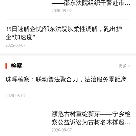
——邵东法院组织干警赴市禁
毒教育基地参观学习
2026-08-07
35日速解企忧|邵东法院以柔性调解，跑出护
企“加速度”
2026-08-07
检察
更多 >
珠晖检察：联动普法聚合力，法治服务零距离
2026-08-07
濒危古树重绽新芽——宁乡检
察公益诉讼为古树名木撑起法
治“保护伞”
2026-08-07