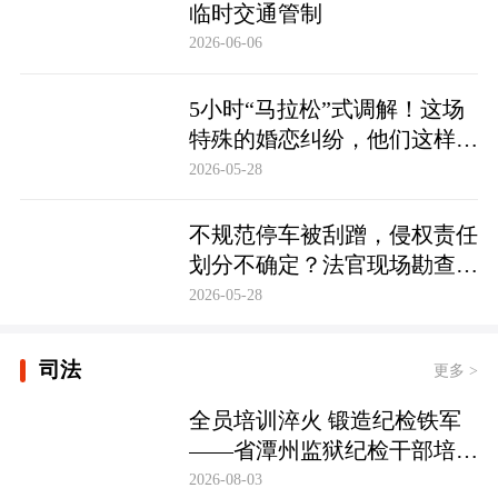
临时交通管制
2026-06-06
5小时“马拉松”式调解！这场
特殊的婚恋纠纷，他们这样化
解……
2026-05-28
不规范停车被刮蹭，侵权责任
划分不确定？法官现场勘查定
争纷
2026-05-28
司法
更多 >
全员培训淬火 锻造纪检铁军
——省潭州监狱纪检干部培训
实现全覆盖
2026-08-03