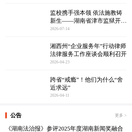
监校携手强本领 依法施教铸
新生——湖南省津市监狱开展
基层警察教育改造专项技能培
2026-07-14
训
湘西州“企业服务年”行动律师
法律服务工作座谈会顺利召开
2026-04-23
跨省“戒瘾”！他们为什么“舍
近求远”
2026-04-11
公告
更多 >
《湖南法治报》参评2025年度湖南新闻奖融合