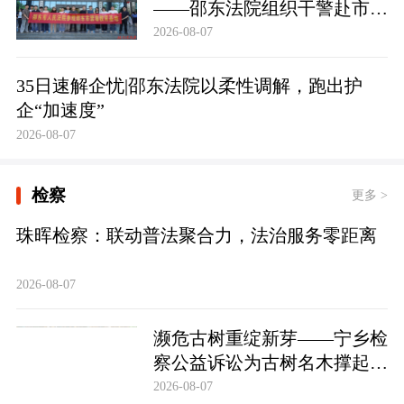
——邵东法院组织干警赴市禁
毒教育基地参观学习
2026-08-07
35日速解企忧|邵东法院以柔性调解，跑出护
企“加速度”
2026-08-07
检察
更多 >
珠晖检察：联动普法聚合力，法治服务零距离
2026-08-07
濒危古树重绽新芽——宁乡检
察公益诉讼为古树名木撑起法
治“保护伞”
2026-08-07