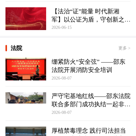
【法治“证”能量 时代新湘
军】以公证为盾，守创新之魂
湖南青年公证人为知识产权保
2026-06-15
护筑牢防线
法院
更多 >
绷紧防火“安全弦” ——邵东
法院开展消防安全培训
2026-08-07
严守宅基地红线——邵东法院
联合多部门成功执结一起非法
占用宅基地行政处罚案
2026-08-07
厚植禁毒理念 践行司法担当