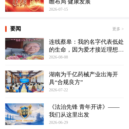
瞻布局 健康发展
2026-07-15
要闻
更多 >
连线蔡皋：我的名字代表低处
的生命，因为爱才接近理想的
高地
2026-08-08
湖南为千亿药械产业出海开
具“合规良方”
2026-07-22
《法治先锋 青年开讲》——
我们从这里出发
2026-06-29