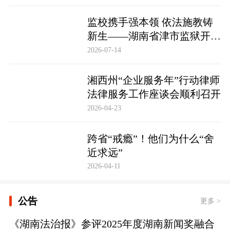
监校携手强本领 依法施教铸
新生——湖南省津市监狱开展
基层警察教育改造专项技能培
2026-07-14
训
湘西州“企业服务年”行动律师
法律服务工作座谈会顺利召开
2026-04-23
跨省“戒瘾”！他们为什么“舍
近求远”
2026-04-11
公告
更多 >
《湖南法治报》参评2025年度湖南新闻奖融合