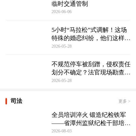
临时交通管制
2026-06-06
5小时“马拉松”式调解！这场
特殊的婚恋纠纷，他们这样化
解……
2026-05-28
不规范停车被刮蹭，侵权责任
划分不确定？法官现场勘查定
争纷
2026-05-28
司法
更多 >
全员培训淬火 锻造纪检铁军
——省潭州监狱纪检干部培训
实现全覆盖
2026-08-03