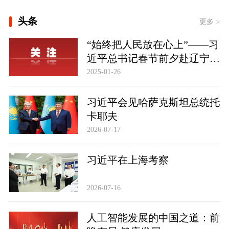
[学习新语·铸魂强党｜学懂弄通做实党
头条
的创新理论]
更多 >
时政专题片丨奋力开创中国式现代化建
“始终把人民放在心上”——习
设新局面——习近平总书记今年以来治
国理政纪实
近平总书记春节前夕赴辽宁看
望慰问基层干部群众纪实
2025-01-26
习近平会见哈萨克斯坦总统托
卡耶夫
2026-07-17
习近平在上海考察
2026-07-16
人工智能发展的中国之道：前