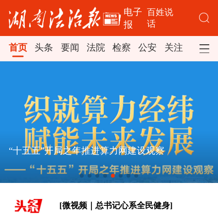
电子
百姓说
话
报
首页
头条
要闻
法院
检察
公安
关注
司法
[学习新语·铸魂强党｜学懂弄通做实党
“十五五”开局之年推进算力网建设观察
的创新理论]
时政专题片丨奋力开创中国式现代化建
设新局面——习近平总书记今年以来治
国理政纪实
[微视频｜总书记心系全民健身]