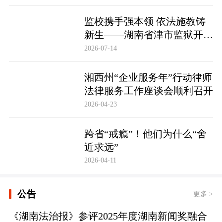
监校携手强本领 依法施教铸
新生——湖南省津市监狱开展
基层警察教育改造专项技能培
2026-07-14
训
湘西州“企业服务年”行动律师
法律服务工作座谈会顺利召开
2026-04-23
跨省“戒瘾”！他们为什么“舍
近求远”
2026-04-11
公告
更多 >
《湖南法治报》参评2025年度湖南新闻奖融合