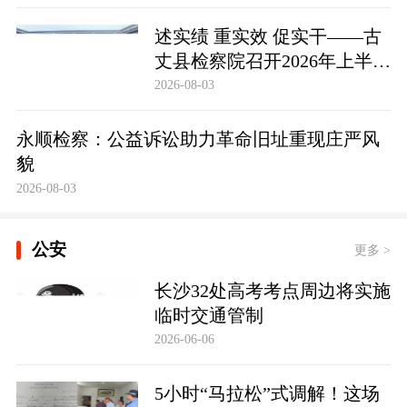
述实绩 重实效 促实干——古
丈县检察院召开2026年上半年
员额检察官述职述廉大会
2026-08-03
永顺检察：公益诉讼助力革命旧址重现庄严风
貌
2026-08-03
公安
更多 >
长沙32处高考考点周边将实施
临时交通管制
2026-06-06
5小时“马拉松”式调解！这场