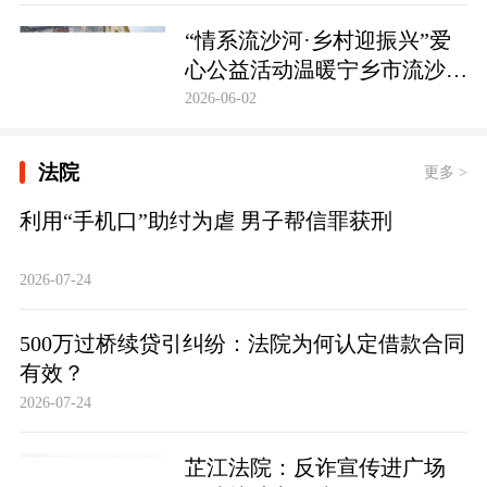
护筑牢防线
“情系流沙河·乡村迎振兴”爱
心公益活动温暖宁乡市流沙河
镇
2026-06-02
法院
更多 >
利用“手机口”助纣为虐 男子帮信罪获刑
2026-07-24
500万过桥续贷引纠纷：法院为何认定借款合同
有效？
2026-07-24
芷江法院：反诈宣传进广场