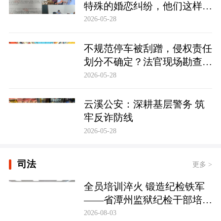
特殊的婚恋纠纷，他们这样化
解……
2026-05-28
不规范停车被刮蹭，侵权责任
划分不确定？法官现场勘查定
争纷
2026-05-28
云溪公安：深耕基层警务 筑
牢反诈防线
2026-05-28
司法
更多 >
全员培训淬火 锻造纪检铁军
——省潭州监狱纪检干部培训
实现全覆盖
2026-08-03