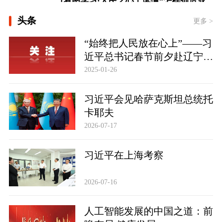
时政新闻眼丨如何把百年大党建设得更
头条
更多 >
加坚强有力？总书记这样部署
“始终把人民放在心上”——习
近平总书记春节前夕赴辽宁看
望慰问基层干部群众纪实
2025-01-26
习近平会见哈萨克斯坦总统托
卡耶夫
2026-07-17
习近平在上海考察
2026-07-16
人工智能发展的中国之道：前