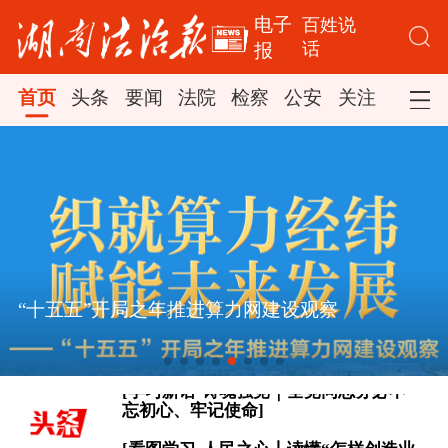
电子
百姓说
话
报
首页
头条
要闻
法院
检察
公安
关注
司法
[看图学习·人民之心丨读懂“怎样创造业
绩”的实干路径]
时政新闻眼丨如何把百年大党建设得更
“十五五”开局之年推进算力网建设观察
加坚强有力？总书记这样部署
[学习新语·铸魂强党｜全党同志务必不
忘初心、牢记使命]
[看图学习·人民之心丨读懂“怎样创造业
绩”的实干路径]