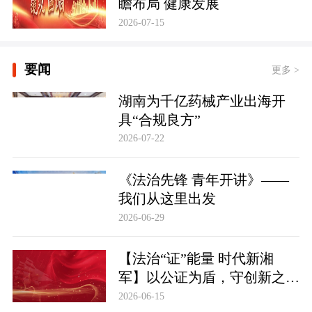
瞻布局 健康发展
2026-07-15
要闻
更多 >
湖南为千亿药械产业出海开
具“合规良方”
2026-07-22
《法治先锋 青年开讲》——
我们从这里出发
2026-06-29
【法治“证”能量 时代新湘
军】以公证为盾，守创新之魂
湖南青年公证人为知识产权保
2026-06-15