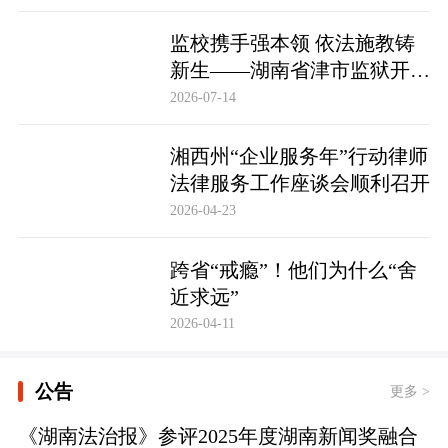
监校携手强本领 依法施教铸
新生——湖南省津市监狱开展
基层警察教育改造专项技能培
2026-07-14
训
湘西州“企业服务年”行动律师
法律服务工作座谈会顺利召开
2026-04-23
跨省“戒瘾”！他们为什么“舍
近求远”
2026-04-11
公告
更多 >
《湖南法治报》参评2025年度湖南新闻奖融合