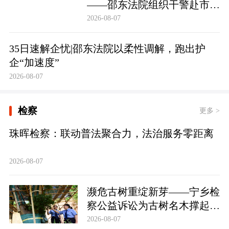
——邵东法院组织干警赴市禁
毒教育基地参观学习
2026-08-07
35日速解企忧|邵东法院以柔性调解，跑出护
企“加速度”
2026-08-07
检察
更多 >
珠晖检察：联动普法聚合力，法治服务零距离
2026-08-07
濒危古树重绽新芽——宁乡检
察公益诉讼为古树名木撑起法
治“保护伞”
2026-08-07