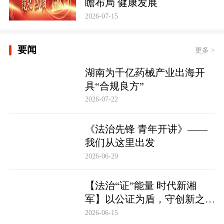
瞻布局 健康发展
2026-07-15
要闻
更多 >
湖南为千亿药械产业出海开
具“合规良方”
2026-07-22
《法治先锋 青年开讲》——
我们从这里出发
2026-06-29
【法治“证”能量 时代新湘
军】以公证为盾，守创新之魂
湖南青年公证人为知识产权保
2026-06-15