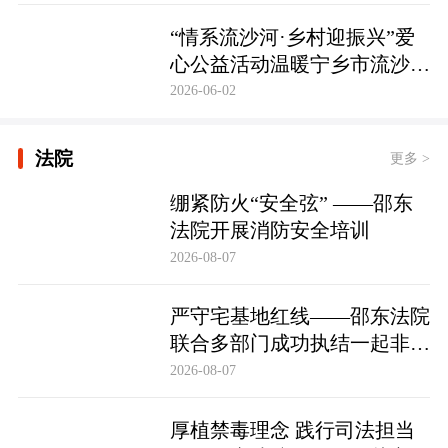
护筑牢防线
“情系流沙河·乡村迎振兴”爱
心公益活动温暖宁乡市流沙河
镇
2026-06-02
法院
更多 >
绷紧防火“安全弦” ——邵东
法院开展消防安全培训
2026-08-07
严守宅基地红线——邵东法院
联合多部门成功执结一起非法
占用宅基地行政处罚案
2026-08-07
厚植禁毒理念 践行司法担当