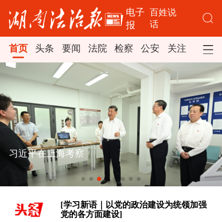
电子
百姓说
话
报
首页
头条
要闻
法院
检察
公安
关注
司法
[学习·知行丨“敦煌，我心向往之”]
习近平在上海考察
时政新闻眼丨从四个维度读懂今年以来
中国元首外交
[学习新语｜以党的政治建设为统领加强
党的各方面建设]