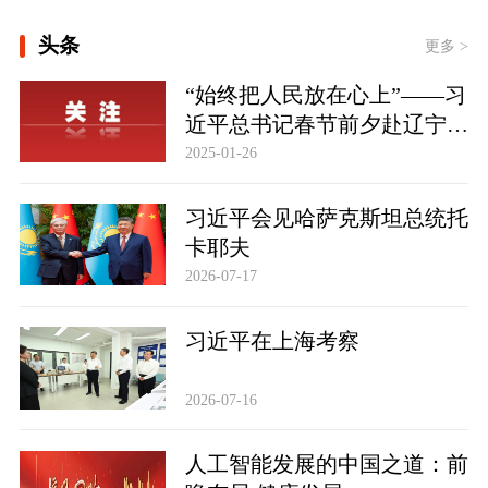
[学习·知行丨“敦煌，我心向往之”]
头条
更多 >
时政新闻眼丨从四个维度读懂今年以来
“始终把人民放在心上”——习
中国元首外交
近平总书记春节前夕赴辽宁看
望慰问基层干部群众纪实
2025-01-26
习近平会见哈萨克斯坦总统托
卡耶夫
2026-07-17
习近平在上海考察
2026-07-16
人工智能发展的中国之道：前