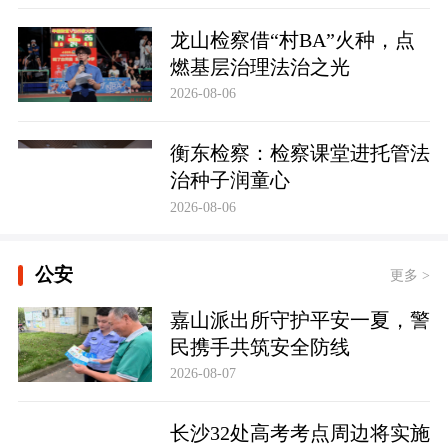
龙山检察借“村BA”火种，点
燃基层治理法治之光
2026-08-06
衡东检察：检察课堂进托管法
治种子润童心
2026-08-06
公安
更多 >
嘉山派出所守护平安一夏，警
民携手共筑安全防线
2026-08-07
长沙32处高考考点周边将实施