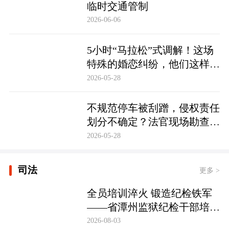
临时交通管制
2026-06-06
5小时“马拉松”式调解！这场
特殊的婚恋纠纷，他们这样化
解……
2026-05-28
不规范停车被刮蹭，侵权责任
划分不确定？法官现场勘查定
争纷
2026-05-28
司法
更多 >
全员培训淬火 锻造纪检铁军
——省潭州监狱纪检干部培训
实现全覆盖
2026-08-03