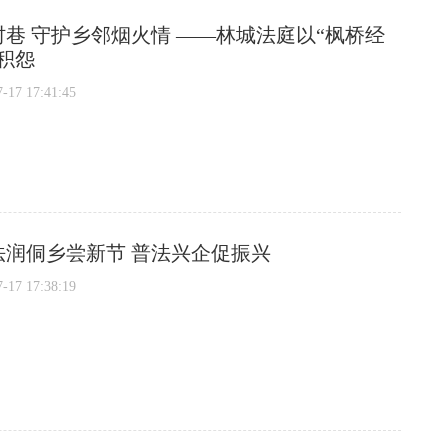
巷 守护乡邻烟火情 ——林城法庭以“枫桥经
积怨
7 17:41:45
法润侗乡尝新节 普法兴企促振兴
7 17:38:19