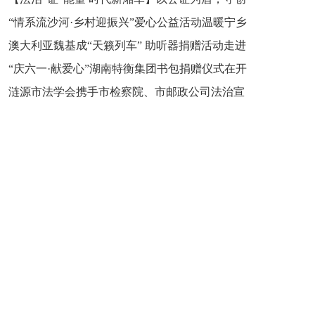
“情系流沙河·乡村迎振兴”爱心公益活动温暖宁乡
新之魂 湖南青年公证人为知识产权保护筑牢防线
澳大利亚魏基成“天籁列车” 助听器捐赠活动走进
市流沙河镇
“庆六一·献爱心”湖南特衡集团书包捐赠仪式在开
开慧镇
涟源市法学会携手市检察院、市邮政公司法治宣
慧镇举行
讲走进七星街镇仙洞中学