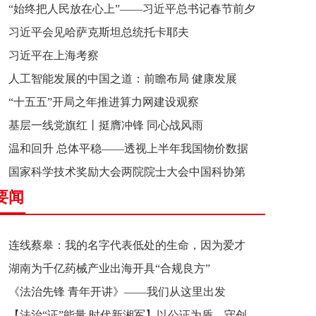
“始终把人民放在心上”——习近平总书记春节前夕
习近平会见哈萨克斯坦总统托卡耶夫
赴辽宁看望慰问基层干部群众纪实
习近平在上海考察
人工智能发展的中国之道：前瞻布局 健康发展
“十五五”开局之年推进算力网建设观察
基层一线党旗红丨挺膺冲锋 同心战风雨
温和回升 总体平稳——透视上半年我国物价数据
国家科学技术奖励大会两院院士大会中国科协第
要闻
十一次全国代表大会在京召开
连线蔡皋：我的名字代表低处的生命，因为爱才
湖南为千亿药械产业出海开具“合规良方”
接近理想的高地
《法治先锋 青年开讲》——我们从这里出发
【法治“证”能量 时代新湘军】以公证为盾，守创