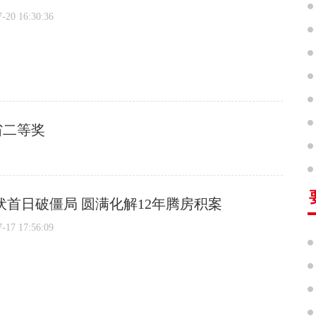
0 16:30:36
省二等奖
伏首日破僵局 圆满化解12年腾房积案
7 17:56:09