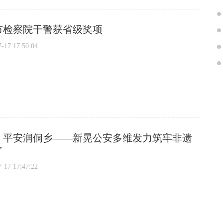
市检察院干警获省级奖项
7 17:50:04
，平安润侗乡——新晃公安多维发力筑牢非遗
”
7 17:47:22