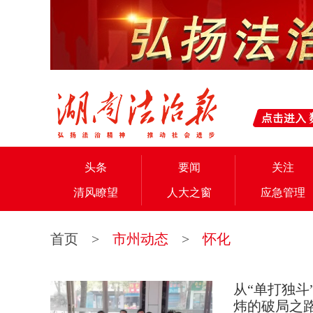
头条
要闻
关注
清风瞭望
人大之窗
应急管理
首页
>
市州动态
>
怀化
从“单打独斗
炜的破局之