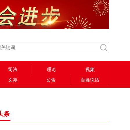
司法
理论
视频
文苑
公告
百姓说话
头条