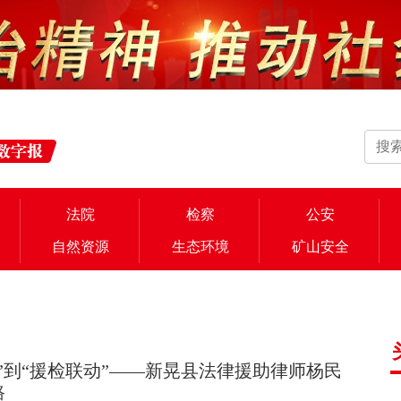
法院
检察
公安
自然资源
生态环境
矿山安全
”到“援检联动”——新晃县法律援助律师杨民
路