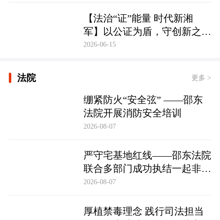
【法治“证”能量 时代新湘
军】以公证为盾，守创新之魂
湖南青年公证人为知识产权保
2026-06-15
护筑牢防线
法院
更多 >
绷紧防火“安全弦” ——邵东
法院开展消防安全培训
2026-08-07
严守宅基地红线——邵东法院
联合多部门成功执结一起非法
占用宅基地行政处罚案
2026-08-07
厚植禁毒理念 践行司法担当