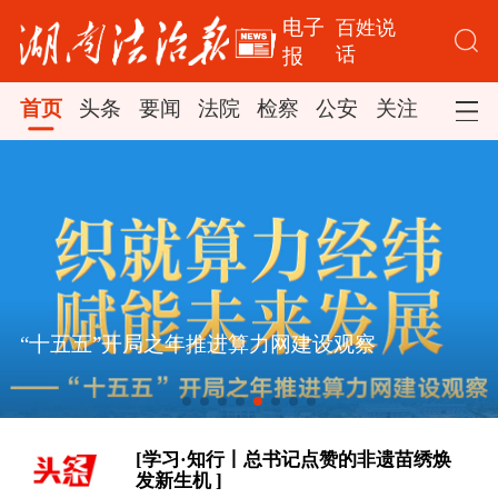
电子
百姓说
话
报
首页
头条
要闻
法院
检察
公安
关注
司法
[学习时节｜“大力发展以人民为中心的
“十五五”开局之年推进算力网建设观察
体育事业” ]
大道行天下丨以心相交，成其久远——
中国元首外交的世界情怀与大国气派
[学习·知行丨总书记点赞的非遗苗绣焕
发新生机 ]