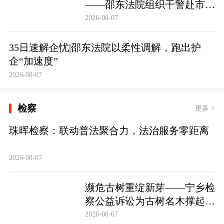
——邵东法院组织干警赴市禁
毒教育基地参观学习
2026-08-07
35日速解企忧|邵东法院以柔性调解，跑出护
企“加速度”
2026-08-07
检察
更多 >
珠晖检察：联动普法聚合力，法治服务零距离
2026-08-07
濒危古树重绽新芽——宁乡检
察公益诉讼为古树名木撑起法
治“保护伞”
2026-08-07