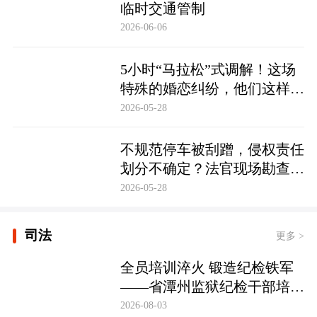
临时交通管制
2026-06-06
5小时“马拉松”式调解！这场
特殊的婚恋纠纷，他们这样化
解……
2026-05-28
不规范停车被刮蹭，侵权责任
划分不确定？法官现场勘查定
争纷
2026-05-28
司法
更多 >
全员培训淬火 锻造纪检铁军
——省潭州监狱纪检干部培训
实现全覆盖
2026-08-03