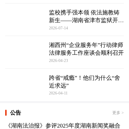
监校携手强本领 依法施教铸
新生——湖南省津市监狱开展
基层警察教育改造专项技能培
2026-07-14
训
湘西州“企业服务年”行动律师
法律服务工作座谈会顺利召开
2026-04-23
跨省“戒瘾”！他们为什么“舍
近求远”
2026-04-11
公告
更多 >
《湖南法治报》参评2025年度湖南新闻奖融合