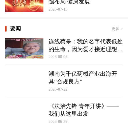
瞻布局 健康发展
2026-07-15
要闻
更多 >
连线蔡皋：我的名字代表低处
的生命，因为爱才接近理想的
高地
2026-08-08
湖南为千亿药械产业出海开
具“合规良方”
2026-07-22
《法治先锋 青年开讲》——
我们从这里出发
2026-06-29