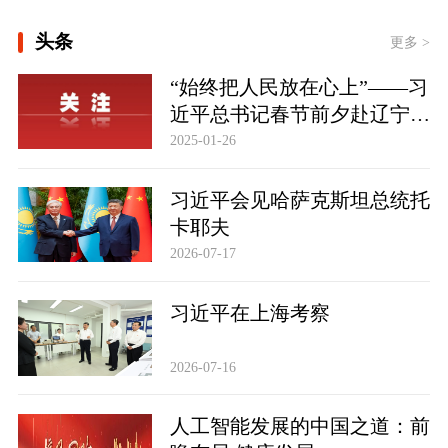
[学习时节｜“大力发展以人民为中心的
头条
体育事业” ]
更多 >
大道行天下丨以心相交，成其久远——
“始终把人民放在心上”——习
中国元首外交的世界情怀与大国气派
近平总书记春节前夕赴辽宁看
望慰问基层干部群众纪实
2025-01-26
习近平会见哈萨克斯坦总统托
卡耶夫
2026-07-17
习近平在上海考察
2026-07-16
人工智能发展的中国之道：前