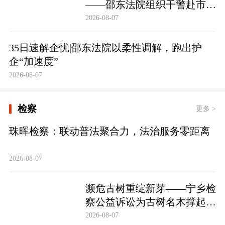
——邵东法院组织干警赴市禁
毒教育基地参观学习
2026-08-07
35日速解企忧|邵东法院以柔性调解，跑出护
企“加速度”
2026-08-07
检察
更多 >
珠晖检察：联动普法聚合力，法治服务零距离
2026-08-07
濒危古树重绽新芽——宁乡检
察公益诉讼为古树名木撑起法
治“保护伞”
2026-08-07