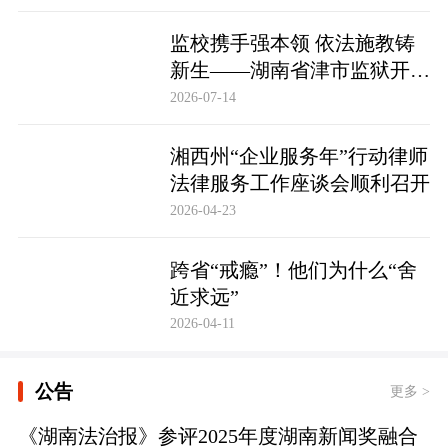
监校携手强本领 依法施教铸
新生——湖南省津市监狱开展
基层警察教育改造专项技能培
2026-07-14
训
湘西州“企业服务年”行动律师
法律服务工作座谈会顺利召开
2026-04-23
跨省“戒瘾”！他们为什么“舍
近求远”
2026-04-11
公告
更多 >
《湖南法治报》参评2025年度湖南新闻奖融合