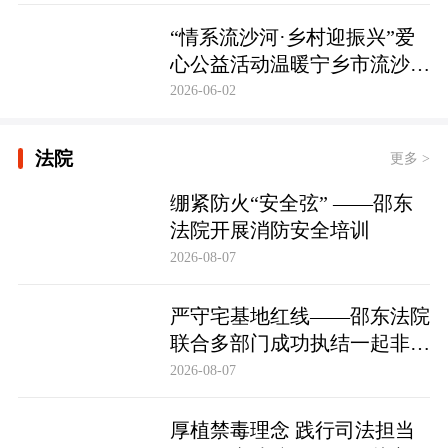
护筑牢防线
“情系流沙河·乡村迎振兴”爱
心公益活动温暖宁乡市流沙河
镇
2026-06-02
法院
更多 >
绷紧防火“安全弦” ——邵东
法院开展消防安全培训
2026-08-07
严守宅基地红线——邵东法院
联合多部门成功执结一起非法
占用宅基地行政处罚案
2026-08-07
厚植禁毒理念 践行司法担当