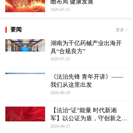
瞻布局 健康发展
2026-07-15
要闻
更多 >
湖南为千亿药械产业出海开
具“合规良方”
2026-07-22
《法治先锋 青年开讲》——
我们从这里出发
2026-06-29
【法治“证”能量 时代新湘
军】以公证为盾，守创新之魂
湖南青年公证人为知识产权保
2026-06-15