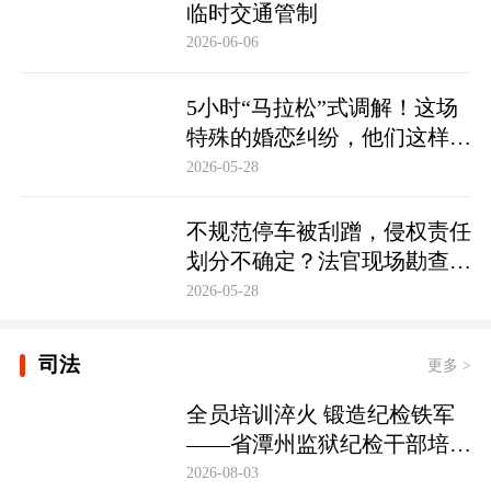
临时交通管制
2026-06-06
5小时“马拉松”式调解！这场
特殊的婚恋纠纷，他们这样化
解……
2026-05-28
不规范停车被刮蹭，侵权责任
划分不确定？法官现场勘查定
争纷
2026-05-28
司法
更多 >
全员培训淬火 锻造纪检铁军
——省潭州监狱纪检干部培训
实现全覆盖
2026-08-03