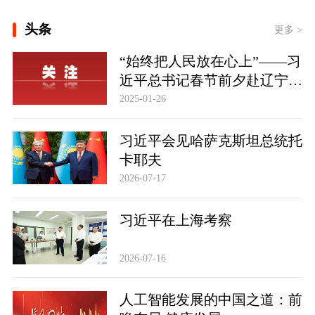
[最是真情暖人心——中国元首外交的世
头条
界情怀与大国气派]
更多 >
[时习之丨“向着建设体育强国、健康中
“始终把人民放在心上”——习
国的目标不断迈进”]
近平总书记春节前夕赴辽宁看
[文脉华章 | 总书记引经据典话廉政
望慰问基层干部群众纪实
2025-01-26
（一）]
习近平会见哈萨克斯坦总统托
此行间·习近平心系体育强国建设
卡耶夫
2026-07-17
习近平在上海考察
2026-07-16
人工智能发展的中国之道：前