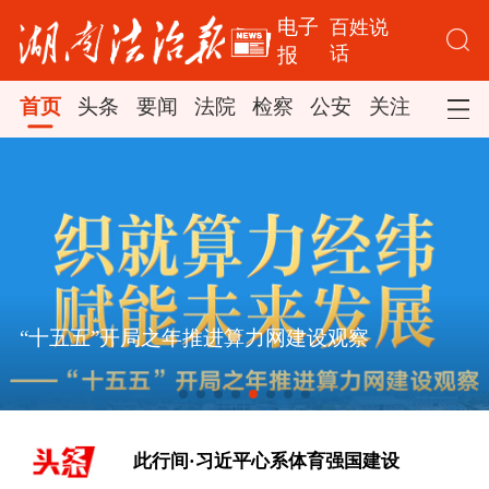
电子
百姓说
话
报
首页
头条
要闻
法院
检察
公安
关注
司法
“十五五”开局之年推进算力网建设观察
[文脉华章 | 总书记引经据典话廉政
（一）]
此行间·习近平心系体育强国建设