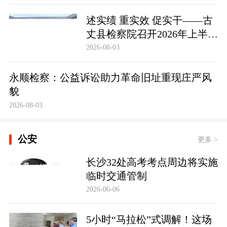
述实绩 重实效 促实干——古
丈县检察院召开2026年上半年
员额检察官述职述廉大会
2026-08-03
永顺检察：公益诉讼助力革命旧址重现庄严风
貌
2026-08-03
公安
更多 >
长沙32处高考考点周边将实施
临时交通管制
2026-06-06
5小时“马拉松”式调解！这场