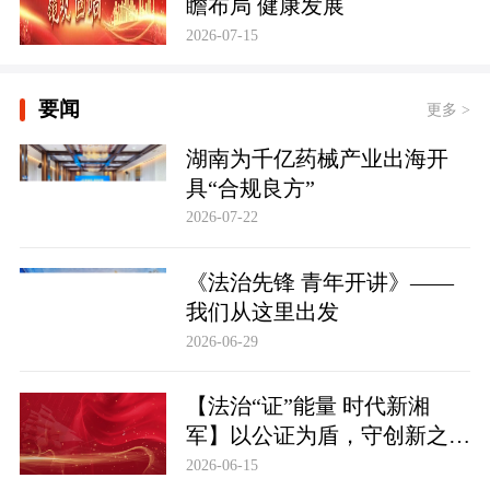
瞻布局 健康发展
2026-07-15
要闻
更多 >
湖南为千亿药械产业出海开
具“合规良方”
2026-07-22
《法治先锋 青年开讲》——
我们从这里出发
2026-06-29
【法治“证”能量 时代新湘
军】以公证为盾，守创新之魂
湖南青年公证人为知识产权保
2026-06-15