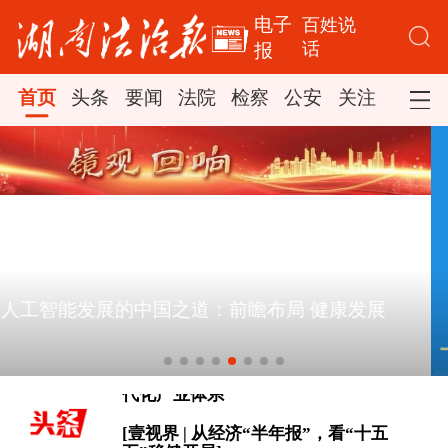
电子
百姓说
话
报
首页
头条
要闻
法院
检察
公安
关注
司法
[微视频｜奋进开新局 实干挑大梁]
“十五五”开局之年推进算力网建设观察
总书记的人民情怀｜“扎扎实实建设现
代化产业体系”
[壹视界 | 从经济“半年报”，看“十五
五”稳健开局]