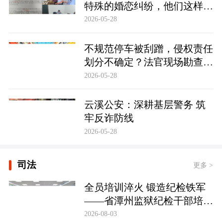
特殊的婚恋纠纷，他们这样化
解……
2026-05-28
不规范停车被刮蹭，侵权责任
划分不确定？法官现场勘查定
争纷
2026-05-28
云溪公安：深耕基层警务 筑
牢反诈防线
2026-05-28
司法
更多 >
全员培训淬火 锻造纪检铁军
——省潭州监狱纪检干部培训
实现全覆盖
2026-08-03