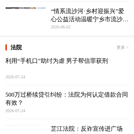
护筑牢防线
“情系流沙河·乡村迎振兴”爱
心公益活动温暖宁乡市流沙河
镇
2026-06-02
法院
更多 >
利用“手机口”助纣为虐 男子帮信罪获刑
2026-07-24
500万过桥续贷引纠纷：法院为何认定借款合同
有效？
2026-07-24
芷江法院：反诈宣传进广场