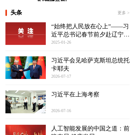
[微视频｜奋进开新局 实干挑大梁]
头条
更多 >
总书记的人民情怀｜“扎扎实实建设现
“始终把人民放在心上”——习
代化产业体系”
近平总书记春节前夕赴辽宁看
望慰问基层干部群众纪实
2025-01-26
习近平会见哈萨克斯坦总统托
卡耶夫
2026-07-17
习近平在上海考察
2026-07-16
人工智能发展的中国之道：前