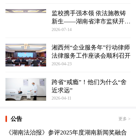
监校携手强本领 依法施教铸
新生——湖南省津市监狱开展
基层警察教育改造专项技能培
2026-07-14
训
湘西州“企业服务年”行动律师
法律服务工作座谈会顺利召开
2026-04-23
跨省“戒瘾”！他们为什么“舍
近求远”
2026-04-11
公告
更多 >
《湖南法治报》参评2025年度湖南新闻奖融合