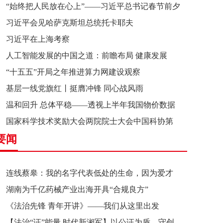
“始终把人民放在心上”——习近平总书记春节前夕
习近平会见哈萨克斯坦总统托卡耶夫
赴辽宁看望慰问基层干部群众纪实
习近平在上海考察
人工智能发展的中国之道：前瞻布局 健康发展
“十五五”开局之年推进算力网建设观察
基层一线党旗红丨挺膺冲锋 同心战风雨
温和回升 总体平稳——透视上半年我国物价数据
国家科学技术奖励大会两院院士大会中国科协第
要闻
十一次全国代表大会在京召开
连线蔡皋：我的名字代表低处的生命，因为爱才
湖南为千亿药械产业出海开具“合规良方”
接近理想的高地
《法治先锋 青年开讲》——我们从这里出发
【法治“证”能量 时代新湘军】以公证为盾，守创