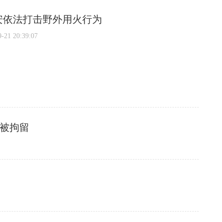
安依法打击野外用火行为
1 20:39:07
人被拘留