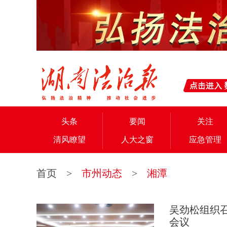
头条
要闻
关注
清风瞭望
人大之窗
应急管理
首页
>
市州动态
>
湘潭
吴劲松组织
会议