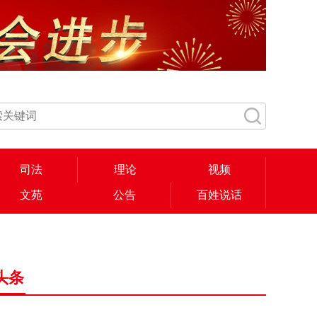
司法
理论
视频
文苑
公告
百姓说话
头条