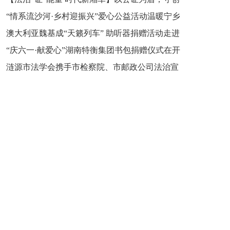
“情系流沙河·乡村迎振兴”爱心公益活动温暖宁乡
新之魂 湖南青年公证人为知识产权保护筑牢防线
澳大利亚魏基成“天籁列车” 助听器捐赠活动走进
市流沙河镇
“庆六一·献爱心”湖南特衡集团书包捐赠仪式在开
开慧镇
涟源市法学会携手市检察院、市邮政公司法治宣
慧镇举行
讲走进七星街镇仙洞中学