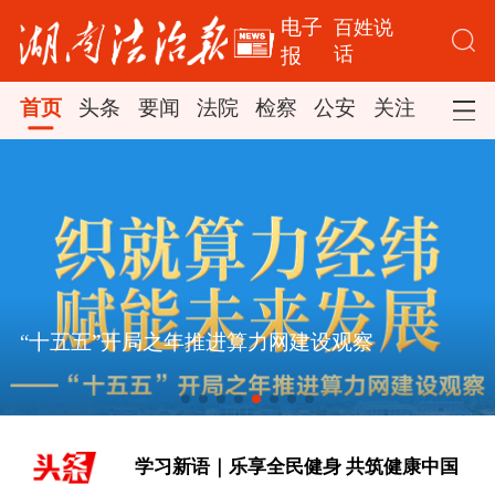
电子
百姓说
话
报
首页
头条
要闻
法院
检察
公安
关注
司法
“十五五”开局之年推进算力网建设观察
[健身的你 健康的你]
学习新语｜乐享全民健身 共筑健康中国