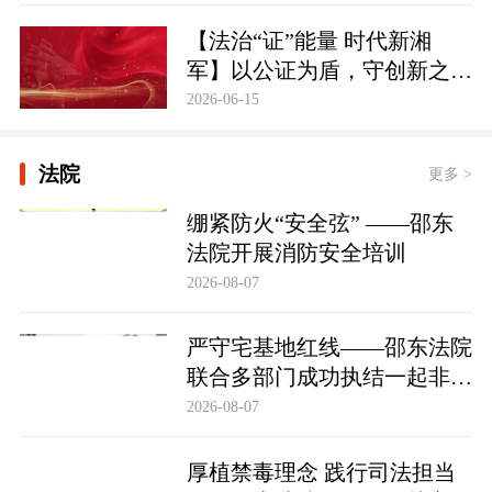
【法治“证”能量 时代新湘
军】以公证为盾，守创新之魂
湖南青年公证人为知识产权保
2026-06-15
护筑牢防线
法院
更多 >
绷紧防火“安全弦” ——邵东
法院开展消防安全培训
2026-08-07
严守宅基地红线——邵东法院
联合多部门成功执结一起非法
占用宅基地行政处罚案
2026-08-07
厚植禁毒理念 践行司法担当