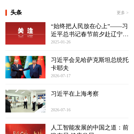
[人民领袖｜登山道上的办公会]
头条
更多 >
[总书记的人民情怀｜“让内需成为经济
“始终把人民放在心上”——习
发展的主动力”]
近平总书记春节前夕赴辽宁看
望慰问基层干部群众纪实
2025-01-26
[健身的你 健康的你]
习近平会见哈萨克斯坦总统托
学习新语｜乐享全民健身 共筑健康中国
卡耶夫
2026-07-17
习近平在上海考察
2026-07-16
人工智能发展的中国之道：前