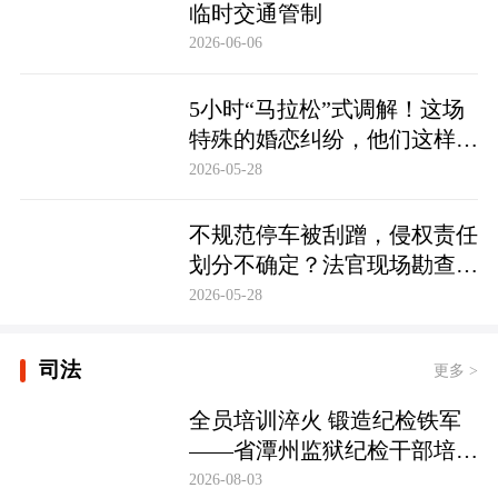
临时交通管制
2026-06-06
5小时“马拉松”式调解！这场
特殊的婚恋纠纷，他们这样化
解……
2026-05-28
不规范停车被刮蹭，侵权责任
划分不确定？法官现场勘查定
争纷
2026-05-28
司法
更多 >
全员培训淬火 锻造纪检铁军
——省潭州监狱纪检干部培训
实现全覆盖
2026-08-03