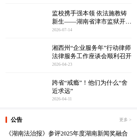
监校携手强本领 依法施教铸
新生——湖南省津市监狱开展
基层警察教育改造专项技能培
2026-07-14
训
湘西州“企业服务年”行动律师
法律服务工作座谈会顺利召开
2026-04-23
跨省“戒瘾”！他们为什么“舍
近求远”
2026-04-11
公告
更多 >
《湖南法治报》参评2025年度湖南新闻奖融合