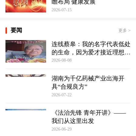
瞻布局 健康发展
2026-07-15
要闻
更多 >
连线蔡皋：我的名字代表低处
的生命，因为爱才接近理想的
高地
2026-08-08
湖南为千亿药械产业出海开
具“合规良方”
2026-07-22
《法治先锋 青年开讲》——
我们从这里出发
2026-06-29