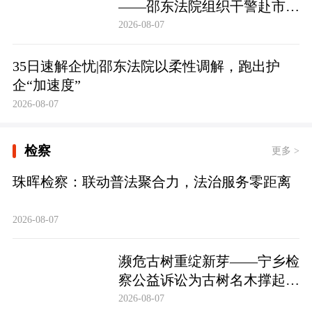
——邵东法院组织干警赴市禁
毒教育基地参观学习
2026-08-07
35日速解企忧|邵东法院以柔性调解，跑出护
企“加速度”
2026-08-07
检察
更多 >
珠晖检察：联动普法聚合力，法治服务零距离
2026-08-07
濒危古树重绽新芽——宁乡检
察公益诉讼为古树名木撑起法
治“保护伞”
2026-08-07