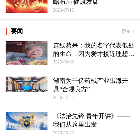
瞻布局 健康发展
2026-07-15
要闻
更多 >
连线蔡皋：我的名字代表低处
的生命，因为爱才接近理想的
高地
2026-08-08
湖南为千亿药械产业出海开
具“合规良方”
2026-07-22
《法治先锋 青年开讲》——
我们从这里出发
2026-06-29