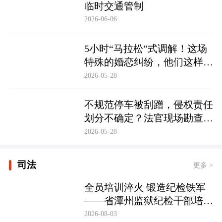
临时交通管制
2026-06-06
5小时“马拉松”式调解！这场
特殊的婚恋纠纷，他们这样化
解……
2026-05-28
不规范停车被刮蹭，侵权责任
划分不确定？法官现场勘查定
争纷
2026-05-28
司法
更多 >
全员培训淬火 锻造纪检铁军
——省潭州监狱纪检干部培训
实现全覆盖
2026-08-03