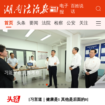
电子
百姓说
话
报
首页
头条
要闻
法院
检察
公安
关注
司法
[“紧紧抓住那些惠及面广、牵一发而动
全身的工作”——突出重点推进健康中
国建设观察]
一见·三个关键词，读懂中国经济“半年
习近平在上海考察
答卷”
[构建更高水平的全民健身公共服务体
系]
[习言道｜健康是1 其他是后面的0]