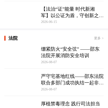
【法治“证”能量 时代新湘
军】以公证为盾，守创新之魂
湖南青年公证人为知识产权保
2026-06-15
护筑牢防线
法院
更多 >
绷紧防火“安全弦” ——邵东
法院开展消防安全培训
2026-08-07
严守宅基地红线——邵东法院
联合多部门成功执结一起非法
占用宅基地行政处罚案
2026-08-07
厚植禁毒理念 践行司法担当