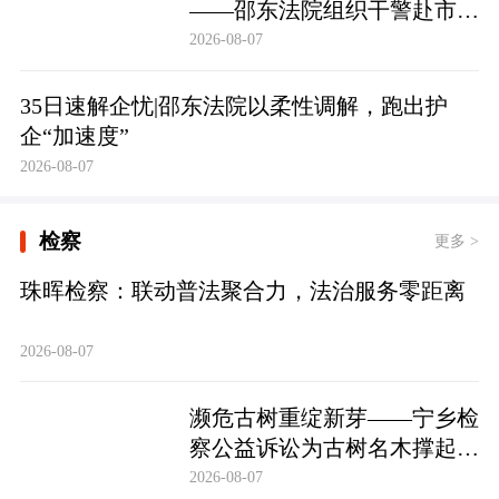
——邵东法院组织干警赴市禁
毒教育基地参观学习
2026-08-07
35日速解企忧|邵东法院以柔性调解，跑出护
企“加速度”
2026-08-07
检察
更多 >
珠晖检察：联动普法聚合力，法治服务零距离
2026-08-07
濒危古树重绽新芽——宁乡检
察公益诉讼为古树名木撑起法
治“保护伞”
2026-08-07