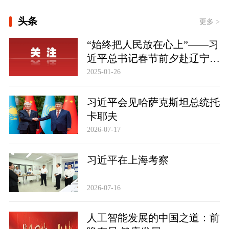
[“紧紧抓住那些惠及面广、牵一发而动
全身的工作”——突出重点推进健康中
头条
更多 >
国建设观察]
一见·三个关键词，读懂中国经济“半年
“始终把人民放在心上”——习
答卷”
近平总书记春节前夕赴辽宁看
望慰问基层干部群众纪实
2025-01-26
习近平会见哈萨克斯坦总统托
卡耶夫
2026-07-17
习近平在上海考察
2026-07-16
人工智能发展的中国之道：前