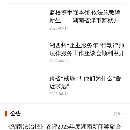
监校携手强本领 依法施教铸
新生——湖南省津市监狱开展
基层警察教育改造专项技能培
2026-07-14
训
湘西州“企业服务年”行动律师
法律服务工作座谈会顺利召开
2026-04-23
跨省“戒瘾”！他们为什么“舍
近求远”
2026-04-11
公告
更多 >
《湖南法治报》参评2025年度湖南新闻奖融合