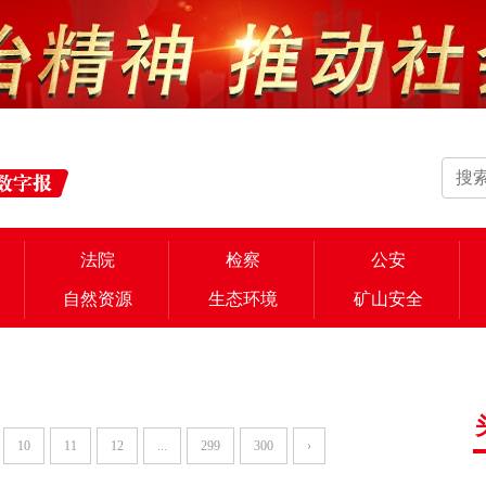
法院
检察
公安
自然资源
生态环境
矿山安全
10
11
12
...
299
300
›