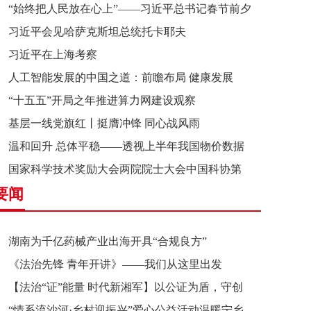
“始终把人民放在心上”——习近平总书记春节前夕
习近平会见哈萨克斯坦总统托卡耶夫
赴辽宁看望慰问基层干部群众纪实
习近平在上海考察
人工智能发展的中国之道：前瞻布局 健康发展
“十五五”开局之年推进算力网建设观察
基层一线党旗红丨挺膺冲锋 同心战风雨
温和回升 总体平稳——透视上半年我国物价数据
国家科学技术奖励大会两院院士大会中国科协第
要闻
十一次全国代表大会在京召开
湖南为千亿药械产业出海开具“合规良方”
《法治先锋 青年开讲》——我们从这里出发
【法治“证”能量 时代新湘军】以公证为盾，守创
“情系流沙河·乡村迎振兴”爱心公益活动温暖宁乡