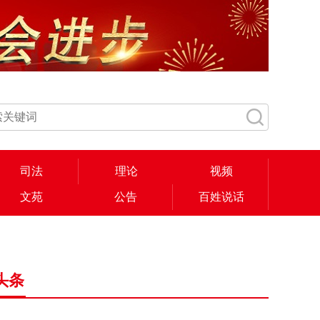
司法
理论
视频
文苑
公告
百姓说话
头条