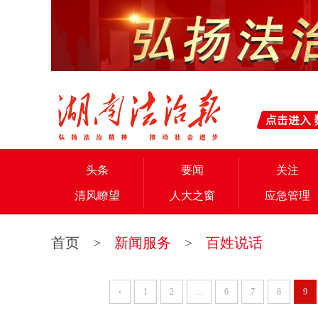
头条
要闻
关注
清风瞭望
人大之窗
应急管理
首页
>
新闻服务
>
百姓说话
‹
1
2
...
6
7
8
9