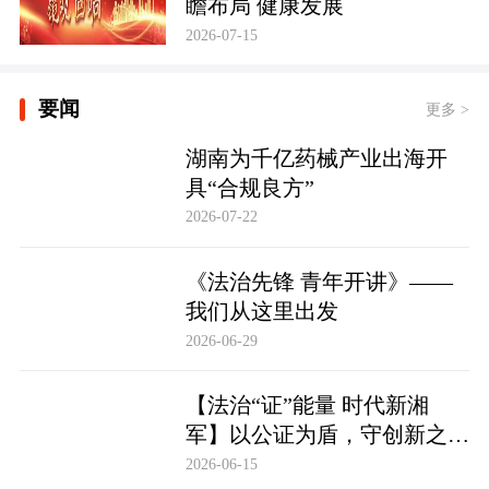
瞻布局 健康发展
2026-07-15
要闻
更多 >
湖南为千亿药械产业出海开
具“合规良方”
2026-07-22
《法治先锋 青年开讲》——
我们从这里出发
2026-06-29
【法治“证”能量 时代新湘
军】以公证为盾，守创新之魂
湖南青年公证人为知识产权保
2026-06-15