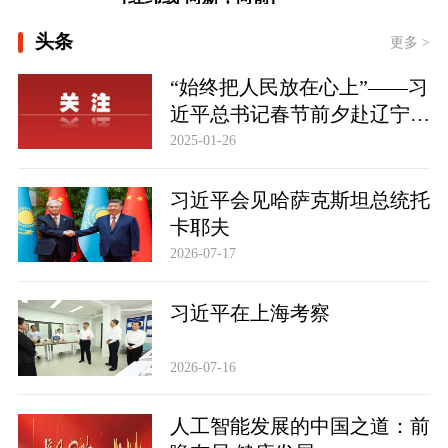
[“作为千年古都，要把传统和现代有机
头条
融合在一起”]
更多 >
“始终把人民放在心上”——习
[追光的你｜太行山上新愚公]
近平总书记春节前夕赴辽宁看
望慰问基层干部群众纪实
2025-01-26
东方之约 相约未来
习近平会见哈萨克斯坦总统托
卡耶夫
2026-07-17
习近平在上海考察
2026-07-16
人工智能发展的中国之道：前