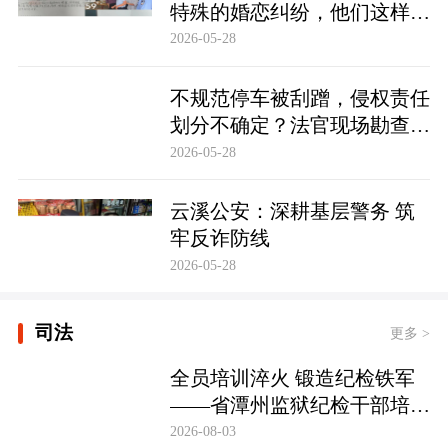
特殊的婚恋纠纷，他们这样化
解……
2026-05-28
不规范停车被刮蹭，侵权责任
划分不确定？法官现场勘查定
争纷
2026-05-28
云溪公安：深耕基层警务 筑
牢反诈防线
2026-05-28
司法
更多 >
全员培训淬火 锻造纪检铁军
——省潭州监狱纪检干部培训
实现全覆盖
2026-08-03