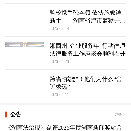
监校携手强本领 依法施教铸
新生——湖南省津市监狱开展
基层警察教育改造专项技能培
2026-07-14
训
湘西州“企业服务年”行动律师
法律服务工作座谈会顺利召开
2026-04-23
跨省“戒瘾”！他们为什么“舍
近求远”
2026-04-11
公告
更多 >
《湖南法治报》参评2025年度湖南新闻奖融合