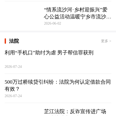
护筑牢防线
“情系流沙河·乡村迎振兴”爱
心公益活动温暖宁乡市流沙河
镇
2026-06-02
法院
更多 >
利用“手机口”助纣为虐 男子帮信罪获刑
2026-07-24
500万过桥续贷引纠纷：法院为何认定借款合同
有效？
2026-07-24
芷江法院：反诈宣传进广场