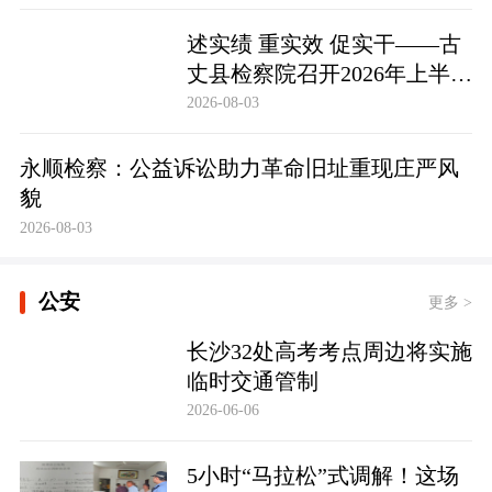
述实绩 重实效 促实干——古
丈县检察院召开2026年上半年
员额检察官述职述廉大会
2026-08-03
永顺检察：公益诉讼助力革命旧址重现庄严风
貌
2026-08-03
公安
更多 >
长沙32处高考考点周边将实施
临时交通管制
2026-06-06
5小时“马拉松”式调解！这场