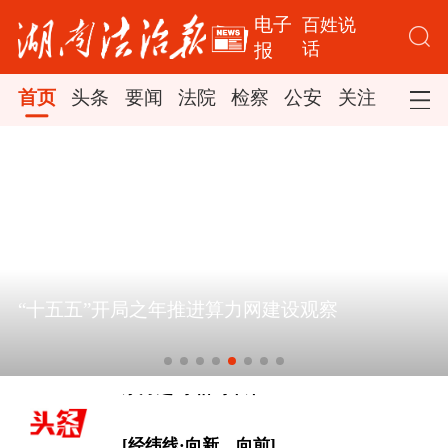
电子
百姓说
话
报
首页
头条
要闻
法院
检察
公安
关注
司法
[追光的你｜太行山上新愚公]
之年推进算力网建设观察
基层一线党旗红
东方之约 相约未来
[经纬线·向新，向前]