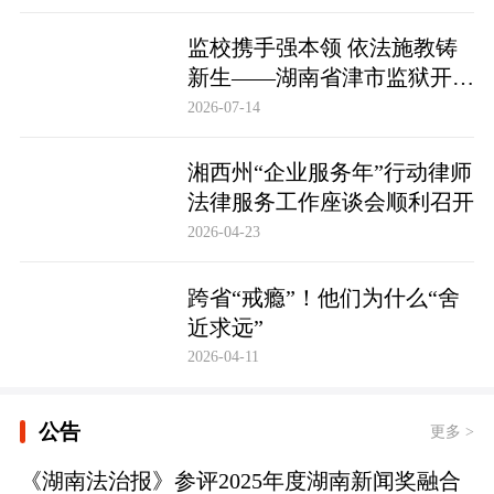
监校携手强本领 依法施教铸
新生——湖南省津市监狱开展
基层警察教育改造专项技能培
2026-07-14
训
湘西州“企业服务年”行动律师
法律服务工作座谈会顺利召开
2026-04-23
跨省“戒瘾”！他们为什么“舍
近求远”
2026-04-11
公告
更多 >
《湖南法治报》参评2025年度湖南新闻奖融合