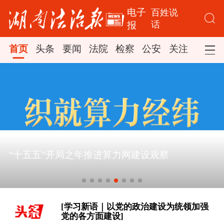
电子
百姓说
话
报
首页
头条
要闻
法院
检察
公安
关注
司法
[学习·知行丨“敦煌，我心向往之”]
“十五五”开局之年推进算力网建设观察
时政新闻眼丨从四个维度读懂今年以来
中国元首外交
[学习新语｜以党的政治建设为统领加强
党的各方面建设]