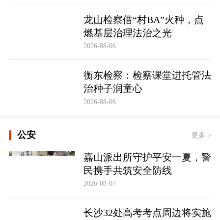
龙山检察借“村BA”火种，点
燃基层治理法治之光
2026-08-06
衡东检察：检察课堂进托管法
治种子润童心
2026-08-06
公安
更多 >
嘉山派出所守护平安一夏，警
民携手共筑安全防线
2026-08-07
长沙32处高考考点周边将实施