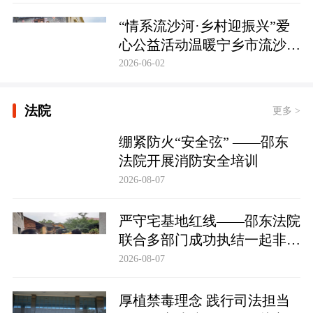
护筑牢防线
“情系流沙河·乡村迎振兴”爱
心公益活动温暖宁乡市流沙河
镇
2026-06-02
法院
更多 >
绷紧防火“安全弦” ——邵东
法院开展消防安全培训
2026-08-07
严守宅基地红线——邵东法院
联合多部门成功执结一起非法
占用宅基地行政处罚案
2026-08-07
厚植禁毒理念 践行司法担当