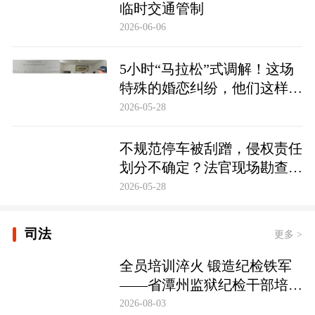
临时交通管制
2026-06-06
5小时“马拉松”式调解！这场
特殊的婚恋纠纷，他们这样化
解……
2026-05-28
不规范停车被刮蹭，侵权责任
划分不确定？法官现场勘查定
争纷
2026-05-28
司法
更多 >
全员培训淬火 锻造纪检铁军
——省潭州监狱纪检干部培训
实现全覆盖
2026-08-03