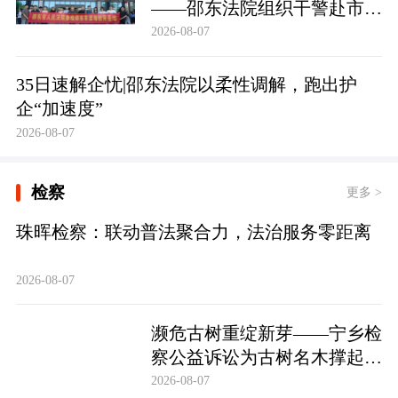
——邵东法院组织干警赴市禁
毒教育基地参观学习
2026-08-07
35日速解企忧|邵东法院以柔性调解，跑出护
企“加速度”
2026-08-07
检察
更多 >
珠晖检察：联动普法聚合力，法治服务零距离
2026-08-07
濒危古树重绽新芽——宁乡检
察公益诉讼为古树名木撑起法
治“保护伞”
2026-08-07