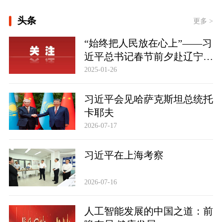
[学习·知行丨“敦煌，我心向往之”]
头条
更多 >
时政新闻眼丨从四个维度读懂今年以来
“始终把人民放在心上”——习
中国元首外交
近平总书记春节前夕赴辽宁看
望慰问基层干部群众纪实
2025-01-26
习近平会见哈萨克斯坦总统托
卡耶夫
2026-07-17
习近平在上海考察
2026-07-16
人工智能发展的中国之道：前