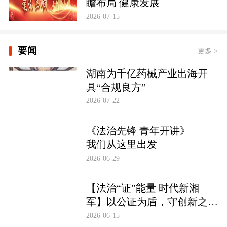
瞻布局 健康发展
2026-07-15
要闻
更多 >
湖南为千亿药械产业出海开
具“合规良方”
2026-07-22
《法治先锋 青年开讲》——
我们从这里出发
2026-06-29
【法治“证”能量 时代新湘
军】以公证为盾，守创新之魂
湖南青年公证人为知识产权保
2026-06-15