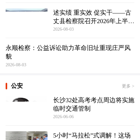
述实绩 重实效 促实干——古
丈县检察院召开2026年上半年
员额检察官述职述廉大会
2026-08-03
永顺检察：公益诉讼助力革命旧址重现庄严风
貌
2026-08-03
公安
更多 >
长沙32处高考考点周边将实施
临时交通管制
2026-06-06
5小时“马拉松”式调解！这场