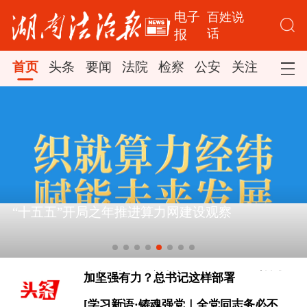
电子
百姓说
话
报
首页
头条
要闻
法院
检察
公安
关注
司法
[看图学习·人民之心丨读懂“怎样创造业
“十五五”开局之年推进算力网建设观察
绩”的实干路径]
时政新闻眼丨如何把百年大党建设得更
加坚强有力？总书记这样部署
[学习新语·铸魂强党｜全党同志务必不
忘初心、牢记使命]