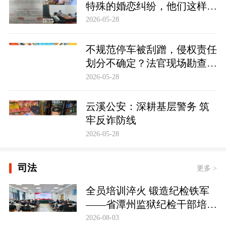
特殊的婚恋纠纷，他们这样化
解……
2026-05-28
不规范停车被刮蹭，侵权责任
划分不确定？法官现场勘查定
争纷
2026-05-28
云溪公安：深耕基层警务 筑
牢反诈防线
2026-05-28
司法
更多 >
全员培训淬火 锻造纪检铁军
——省潭州监狱纪检干部培训
实现全覆盖
2026-08-03