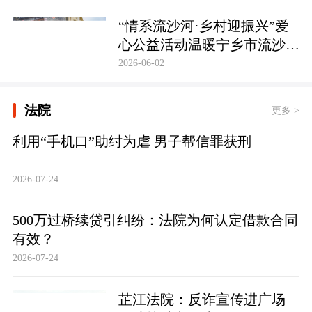
护筑牢防线
“情系流沙河·乡村迎振兴”爱
心公益活动温暖宁乡市流沙河
镇
2026-06-02
法院
更多 >
利用“手机口”助纣为虐 男子帮信罪获刑
2026-07-24
500万过桥续贷引纠纷：法院为何认定借款合同
有效？
2026-07-24
芷江法院：反诈宣传进广场