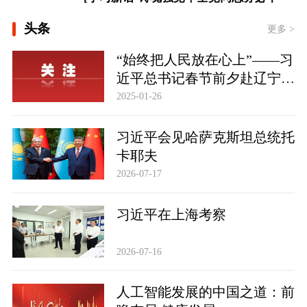
[看图学习·人民之心丨读懂“怎样创造业
头条
绩”的实干路径]
更多 >
时政新闻眼丨如何把百年大党建设得更
“始终把人民放在心上”——习
加坚强有力？总书记这样部署
近平总书记春节前夕赴辽宁看
望慰问基层干部群众纪实
2025-01-26
习近平会见哈萨克斯坦总统托
卡耶夫
2026-07-17
习近平在上海考察
2026-07-16
人工智能发展的中国之道：前