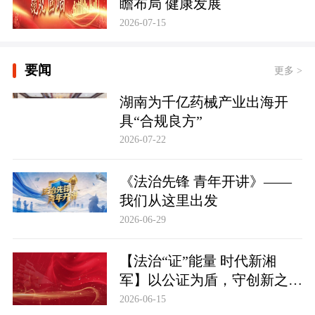
瞻布局 健康发展
2026-07-15
要闻
更多 >
湖南为千亿药械产业出海开
具“合规良方”
2026-07-22
《法治先锋 青年开讲》——
我们从这里出发
2026-06-29
【法治“证”能量 时代新湘
军】以公证为盾，守创新之魂
湖南青年公证人为知识产权保
2026-06-15