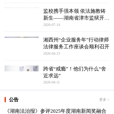
监校携手强本领 依法施教铸
新生——湖南省津市监狱开展
基层警察教育改造专项技能培
2026-07-14
训
湘西州“企业服务年”行动律师
法律服务工作座谈会顺利召开
2026-04-23
跨省“戒瘾”！他们为什么“舍
近求远”
2026-04-11
公告
更多 >
《湖南法治报》参评2025年度湖南新闻奖融合