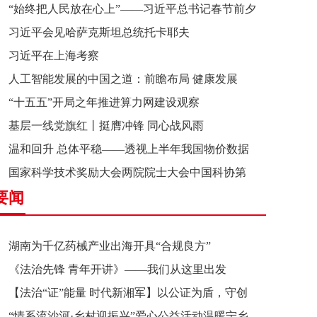
“始终把人民放在心上”——习近平总书记春节前夕
习近平会见哈萨克斯坦总统托卡耶夫
赴辽宁看望慰问基层干部群众纪实
习近平在上海考察
人工智能发展的中国之道：前瞻布局 健康发展
“十五五”开局之年推进算力网建设观察
基层一线党旗红丨挺膺冲锋 同心战风雨
温和回升 总体平稳——透视上半年我国物价数据
国家科学技术奖励大会两院院士大会中国科协第
要闻
十一次全国代表大会在京召开
湖南为千亿药械产业出海开具“合规良方”
《法治先锋 青年开讲》——我们从这里出发
【法治“证”能量 时代新湘军】以公证为盾，守创
“情系流沙河·乡村迎振兴”爱心公益活动温暖宁乡