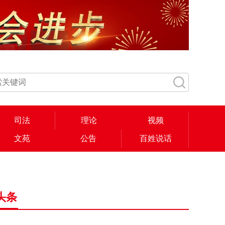
司法
理论
视频
文苑
公告
百姓说话
头条