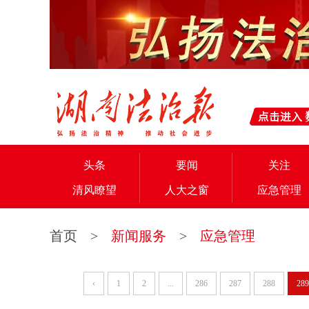
头条
要闻
关注
清风瞭望
人大之窗
应急管理
首页
>
新闻服务
>
应急管理
‹
1
2
...
286
287
288
289