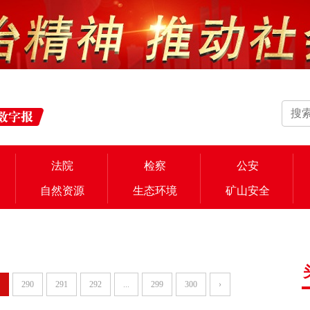
法院
检察
公安
自然资源
生态环境
矿山安全
290
291
292
...
299
300
›