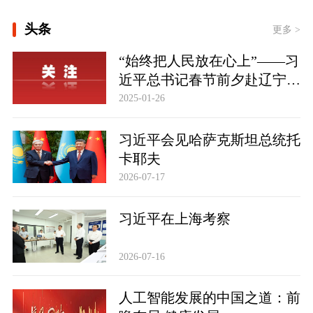
[微视频｜奋进开新局 实干挑大梁]
头条
更多 >
总书记的人民情怀｜“扎扎实实建设现
“始终把人民放在心上”——习
代化产业体系”
近平总书记春节前夕赴辽宁看
望慰问基层干部群众纪实
2025-01-26
习近平会见哈萨克斯坦总统托
卡耶夫
2026-07-17
习近平在上海考察
2026-07-16
人工智能发展的中国之道：前