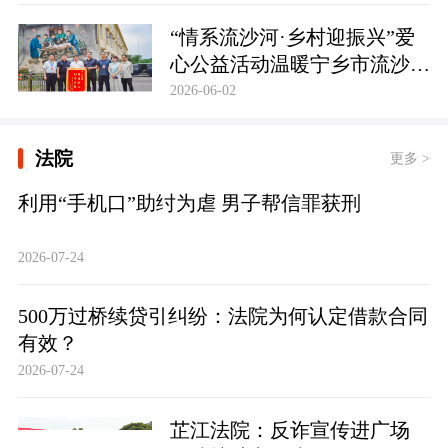
护筑牢防线
“情系流沙河·乡村迎振兴”爱
心公益活动温暖宁乡市流沙河
镇
2026-06-02
法院
更多 >
利用“手机口”助纣为虐 男子帮信罪获刑
2026-07-24
500万过桥续贷引纠纷：法院为何认定借款合同
有效？
2026-07-24
芷江法院：反诈宣传进广场