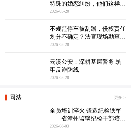
特殊的婚恋纠纷，他们这样化
解……
2026-05-28
不规范停车被刮蹭，侵权责任
划分不确定？法官现场勘查定
争纷
2026-05-28
云溪公安：深耕基层警务 筑
牢反诈防线
2026-05-28
司法
更多 >
全员培训淬火 锻造纪检铁军
——省潭州监狱纪检干部培训
实现全覆盖
2026-08-03