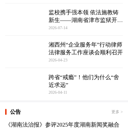
监校携手强本领 依法施教铸
新生——湖南省津市监狱开展
基层警察教育改造专项技能培
2026-07-14
训
湘西州“企业服务年”行动律师
法律服务工作座谈会顺利召开
2026-04-23
跨省“戒瘾”！他们为什么“舍
近求远”
2026-04-11
公告
更多 >
《湖南法治报》参评2025年度湖南新闻奖融合