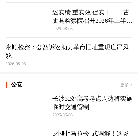
述实绩 重实效 促实干——古
丈县检察院召开2026年上半年
员额检察官述职述廉大会
2026-08-03
永顺检察：公益诉讼助力革命旧址重现庄严风
貌
2026-08-03
公安
更多 >
长沙32处高考考点周边将实施
临时交通管制
2026-06-06
5小时“马拉松”式调解！这场