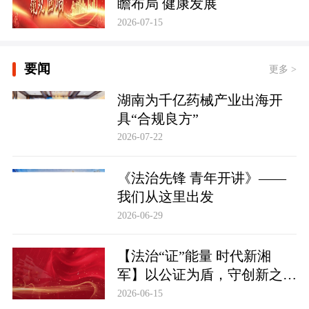
瞻布局 健康发展
2026-07-15
要闻
更多 >
湖南为千亿药械产业出海开
具“合规良方”
2026-07-22
《法治先锋 青年开讲》——
我们从这里出发
2026-06-29
【法治“证”能量 时代新湘
军】以公证为盾，守创新之魂
湖南青年公证人为知识产权保
2026-06-15