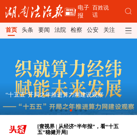
电子
百姓说
话
报
首页
头条
要闻
法院
检察
公安
关注
司法
[微视频｜奋进开新局 实干挑大梁]
“十五五”开局之年推进算力网建设观察
总书记的人民情怀｜“扎扎实实建设现
代化产业体系”
[壹视界 | 从经济“半年报”，看“十五
五”稳健开局]