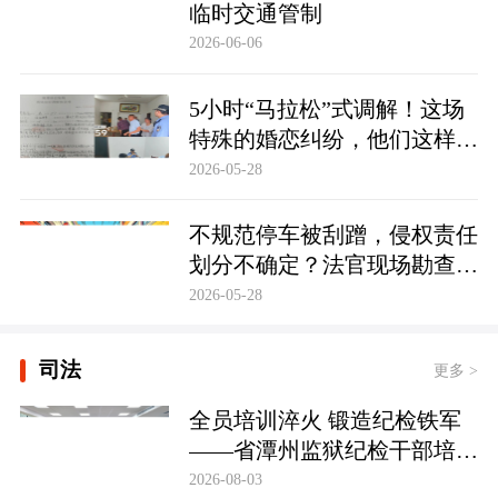
临时交通管制
2026-06-06
5小时“马拉松”式调解！这场
特殊的婚恋纠纷，他们这样化
解……
2026-05-28
不规范停车被刮蹭，侵权责任
划分不确定？法官现场勘查定
争纷
2026-05-28
司法
更多 >
全员培训淬火 锻造纪检铁军
——省潭州监狱纪检干部培训
实现全覆盖
2026-08-03