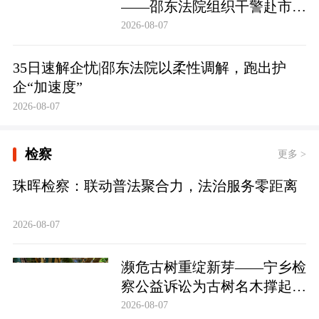
——邵东法院组织干警赴市禁
毒教育基地参观学习
2026-08-07
35日速解企忧|邵东法院以柔性调解，跑出护
企“加速度”
2026-08-07
检察
更多 >
珠晖检察：联动普法聚合力，法治服务零距离
2026-08-07
濒危古树重绽新芽——宁乡检
察公益诉讼为古树名木撑起法
治“保护伞”
2026-08-07