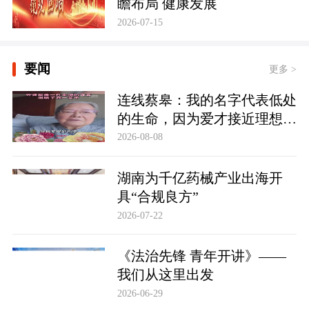
瞻布局 健康发展
2026-07-15
要闻
更多 >
连线蔡皋：我的名字代表低处
的生命，因为爱才接近理想的
高地
2026-08-08
湖南为千亿药械产业出海开
具“合规良方”
2026-07-22
《法治先锋 青年开讲》——
我们从这里出发
2026-06-29