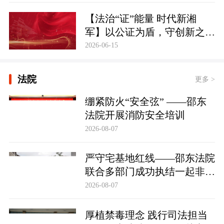
【法治“证”能量 时代新湘
军】以公证为盾，守创新之魂
湖南青年公证人为知识产权保
2026-06-15
护筑牢防线
法院
更多 >
绷紧防火“安全弦” ——邵东
法院开展消防安全培训
2026-08-07
严守宅基地红线——邵东法院
联合多部门成功执结一起非法
占用宅基地行政处罚案
2026-08-07
厚植禁毒理念 践行司法担当