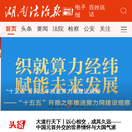
电子
百姓说
话
报
首页
头条
要闻
法院
检察
公安
关注
司法
“十五五”开局之年推进算力网建设观察
[学习时节｜“大力发展以人民为中心的
体育事业” ]
大道行天下丨以心相交，成其久远——
中国元首外交的世界情怀与大国气派
[学习·知行丨总书记点赞的非遗苗绣焕