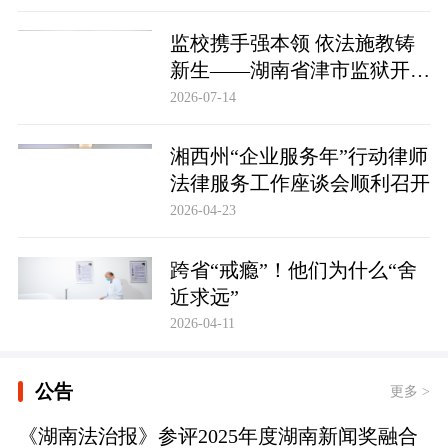
监校携手强本领 依法施教铸
新生——湖南省津市监狱开展
基层警察教育改造专项技能培
2026-07-14
训
湘西州“企业服务年”行动律师
法律服务工作座谈会顺利召开
2026-04-23
跨省“戒瘾”！他们为什么“舍
近求远”
2026-04-11
公告
更多 >
《湖南法治报》参评2025年度湖南新闻奖融合