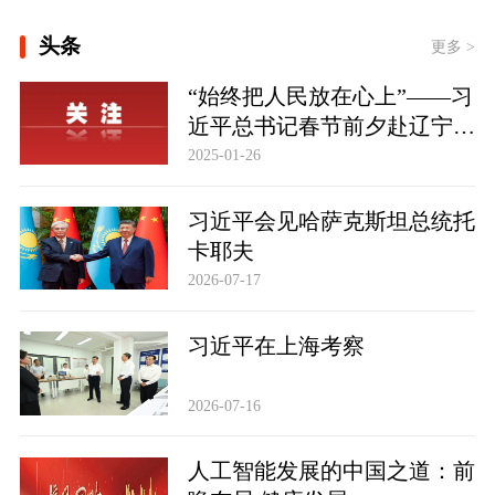
发新生机 ]
头条
更多 >
[学习时节｜“大力发展以人民为中心的
体育事业” ]
“始终把人民放在心上”——习
近平总书记春节前夕赴辽宁看
大道行天下丨以心相交，成其久远——
中国元首外交的世界情怀与大国气派
望慰问基层干部群众纪实
2025-01-26
习近平会见哈萨克斯坦总统托
卡耶夫
2026-07-17
习近平在上海考察
2026-07-16
人工智能发展的中国之道：前