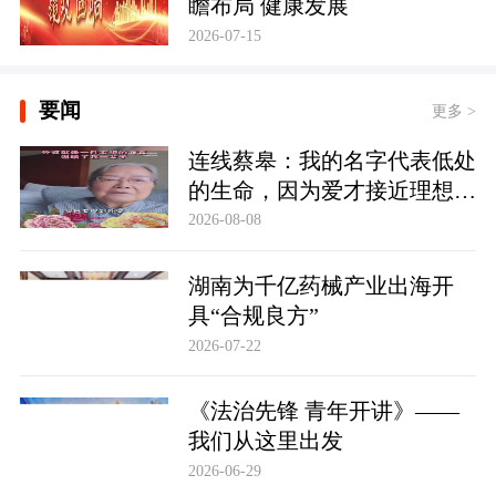
瞻布局 健康发展
2026-07-15
要闻
更多 >
连线蔡皋：我的名字代表低处
的生命，因为爱才接近理想的
高地
2026-08-08
湖南为千亿药械产业出海开
具“合规良方”
2026-07-22
《法治先锋 青年开讲》——
我们从这里出发
2026-06-29