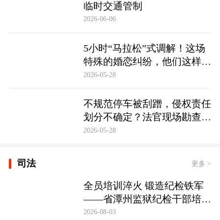
临时交通管制
2026-06-06
5小时“马拉松”式调解！这场
特殊的婚恋纠纷，他们这样化
解……
2026-05-28
不规范停车被刮蹭，侵权责任
划分不确定？法官现场勘查定
争纷
2026-05-28
司法
更多 >
全员培训淬火 锻造纪检铁军
——省潭州监狱纪检干部培训
实现全覆盖
2026-08-03