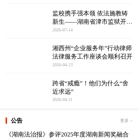
监校携手强本领 依法施教铸
新生——湖南省津市监狱开展
基层警察教育改造专项技能培
2026-07-14
训
湘西州“企业服务年”行动律师
法律服务工作座谈会顺利召开
2026-04-23
跨省“戒瘾”！他们为什么“舍
近求远”
2026-04-11
公告
更多 >
《湖南法治报》参评2025年度湖南新闻奖融合