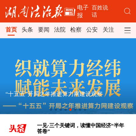
电子
百姓说
话
报
首页
头条
要闻
法院
检察
公安
关注
司法
“十五五”开局之年推进算力网建设观察
[“紧紧抓住那些惠及面广、牵一发而动
全身的工作”——突出重点推进健康中
国建设观察]
一见·三个关键词，读懂中国经济“半年
答卷”