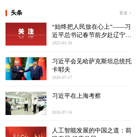
[构建更高水平的全民健身公共服务体
头条
系]
更多 >
“始终把人民放在心上”——习
[习言道｜健康是1 其他是后面的0]
近平总书记春节前夕赴辽宁看
[“紧紧抓住那些惠及面广、牵一发而动
望慰问基层干部群众纪实
2025-01-26
全身的工作”——突出重点推进健康中
国建设观察]
一见·三个关键词，读懂中国经济“半年
习近平会见哈萨克斯坦总统托
答卷”
卡耶夫
2026-07-17
习近平在上海考察
2026-07-16
人工智能发展的中国之道：前