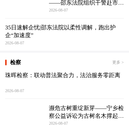
——邵东法院组织干警赴市禁
毒教育基地参观学习
2026-08-07
35日速解企忧|邵东法院以柔性调解，跑出护
企“加速度”
2026-08-07
检察
更多 >
珠晖检察：联动普法聚合力，法治服务零距离
2026-08-07
濒危古树重绽新芽——宁乡检
察公益诉讼为古树名木撑起法
治“保护伞”
2026-08-07