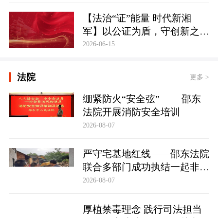
【法治“证”能量 时代新湘
军】以公证为盾，守创新之魂
湖南青年公证人为知识产权保
2026-06-15
护筑牢防线
法院
更多 >
绷紧防火“安全弦” ——邵东
法院开展消防安全培训
2026-08-07
严守宅基地红线——邵东法院
联合多部门成功执结一起非法
占用宅基地行政处罚案
2026-08-07
厚植禁毒理念 践行司法担当