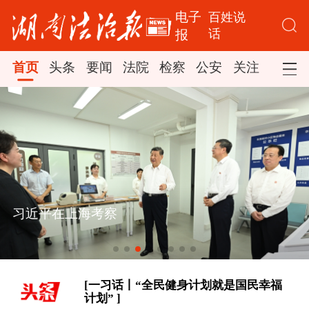
电子
百姓说
话
报
首页
头条
要闻
法院
检察
公安
关注
司法
[时政微视频丨习近平与世界遗产：鼓浪
习近平在上海考察
琴韵 ]
总书记的人民情怀丨“努力提升粮食能
源资源安全保障能力”
[一习话丨“全民健身计划就是国民幸福
计划” ]