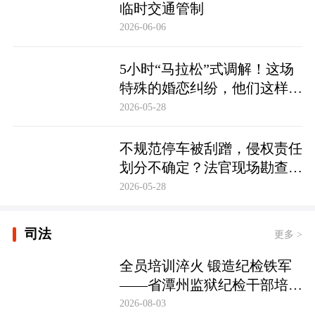
临时交通管制
2026-06-06
5小时“马拉松”式调解！这场
特殊的婚恋纠纷，他们这样化
解……
2026-05-28
不规范停车被刮蹭，侵权责任
划分不确定？法官现场勘查定
争纷
2026-05-28
司法
更多 >
全员培训淬火 锻造纪检铁军
——省潭州监狱纪检干部培训
实现全覆盖
2026-08-03