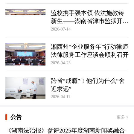
监校携手强本领 依法施教铸
新生——湖南省津市监狱开展
基层警察教育改造专项技能培
2026-07-14
训
湘西州“企业服务年”行动律师
法律服务工作座谈会顺利召开
2026-04-23
跨省“戒瘾”！他们为什么“舍
近求远”
2026-04-11
公告
更多 >
《湖南法治报》参评2025年度湖南新闻奖融合