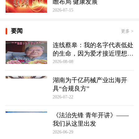
瞻布局 健康发展
2026-07-15
要闻
更多 >
连线蔡皋：我的名字代表低处
的生命，因为爱才接近理想的
高地
2026-08-08
湖南为千亿药械产业出海开
具“合规良方”
2026-07-22
《法治先锋 青年开讲》——
我们从这里出发
2026-06-29