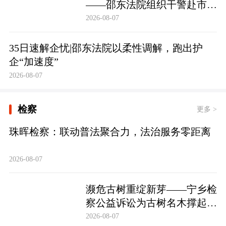
——邵东法院组织干警赴市禁
毒教育基地参观学习
2026-08-07
35日速解企忧|邵东法院以柔性调解，跑出护
企“加速度”
2026-08-07
检察
更多 >
珠晖检察：联动普法聚合力，法治服务零距离
2026-08-07
濒危古树重绽新芽——宁乡检
察公益诉讼为古树名木撑起法
治“保护伞”
2026-08-07