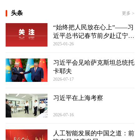
[时政微视频丨习近平与世界遗产：鼓浪
头条
琴韵 ]
更多 >
总书记的人民情怀丨“努力提升粮食能
“始终把人民放在心上”——习
源资源安全保障能力”
近平总书记春节前夕赴辽宁看
望慰问基层干部群众纪实
2025-01-26
习近平会见哈萨克斯坦总统托
卡耶夫
2026-07-17
习近平在上海考察
2026-07-16
人工智能发展的中国之道：前