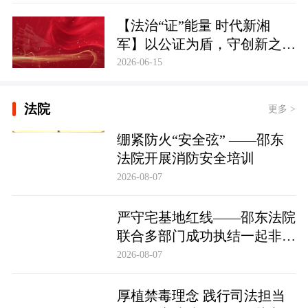
【法治“证”能量 时代新湘
军】以公证为盾，守创新之魂
湖南青年公证人为知识产权保
2026-06-15
护筑牢防线
法院
更多 >
绷紧防火“安全弦” ——邵东
法院开展消防安全培训
2026-08-07
严守宅基地红线——邵东法院
联合多部门成功执结一起非法
占用宅基地行政处罚案
2026-08-07
厚植禁毒理念 践行司法担当