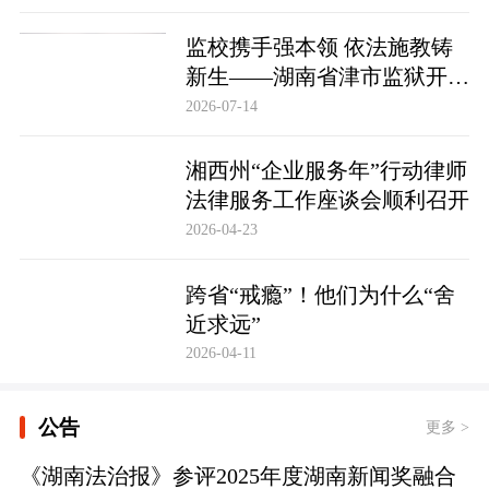
监校携手强本领 依法施教铸
新生——湖南省津市监狱开展
基层警察教育改造专项技能培
2026-07-14
训
湘西州“企业服务年”行动律师
法律服务工作座谈会顺利召开
2026-04-23
跨省“戒瘾”！他们为什么“舍
近求远”
2026-04-11
公告
更多 >
《湖南法治报》参评2025年度湖南新闻奖融合