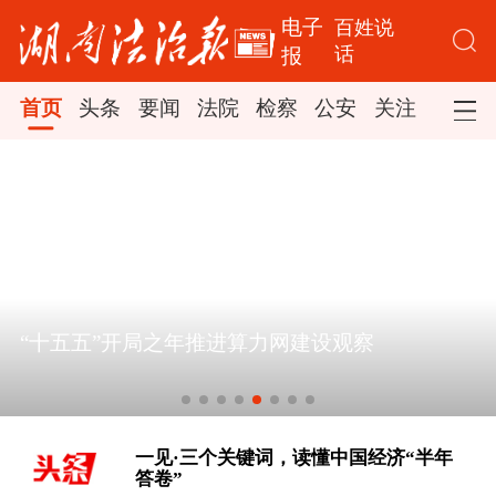
电子
百姓说
话
报
首页
头条
要闻
法院
检察
公安
关注
司法
“十五五”开局之年推进算力网建设观察
[“紧紧抓住那些惠及面广、牵一发而动
全身的工作”——突出重点推进健康中
国建设观察]
一见·三个关键词，读懂中国经济“半年
答卷”