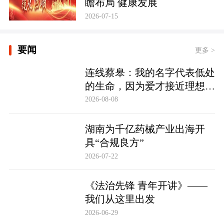
瞻布局 健康发展
2026-07-15
要闻
更多 >
连线蔡皋：我的名字代表低处
的生命，因为爱才接近理想的
高地
2026-08-08
湖南为千亿药械产业出海开
具“合规良方”
2026-07-22
《法治先锋 青年开讲》——
我们从这里出发
2026-06-29