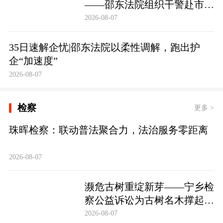
——邵东法院组织干警赴市禁
毒教育基地参观学习
2026-08-07
35日速解企忧|邵东法院以柔性调解，跑出护
企“加速度”
2026-08-07
检察
更多 >
珠晖检察：联动普法聚合力，法治服务零距离
2026-08-07
濒危古树重绽新芽——宁乡检
察公益诉讼为古树名木撑起法
治“保护伞”
2026-08-07