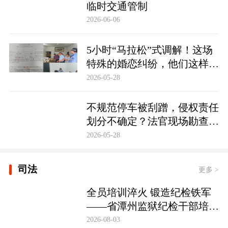
临时交通管制
2026-06-06
5小时“马拉松”式调解！这场
特殊的婚恋纠纷，他们这样化
解……
2026-05-28
不规范停车被刮蹭，侵权责任
划分不确定？法官现场勘查定
争纷
2026-05-28
司法
更多 >
全员培训淬火 锻造纪检铁军
——省潭州监狱纪检干部培训
实现全覆盖
2026-08-03