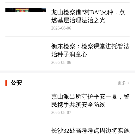
龙山检察借“村BA”火种，点
燃基层治理法治之光
2026-08-06
衡东检察：检察课堂进托管法
治种子润童心
2026-08-06
公安
更多 >
嘉山派出所守护平安一夏，警
民携手共筑安全防线
2026-08-07
长沙32处高考考点周边将实施