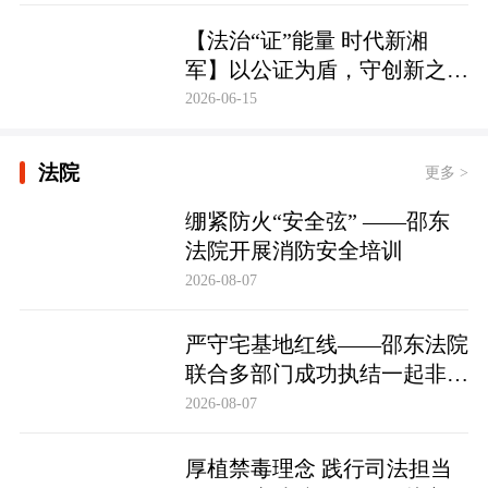
【法治“证”能量 时代新湘
军】以公证为盾，守创新之魂
湖南青年公证人为知识产权保
2026-06-15
护筑牢防线
法院
更多 >
绷紧防火“安全弦” ——邵东
法院开展消防安全培训
2026-08-07
严守宅基地红线——邵东法院
联合多部门成功执结一起非法
占用宅基地行政处罚案
2026-08-07
厚植禁毒理念 践行司法担当