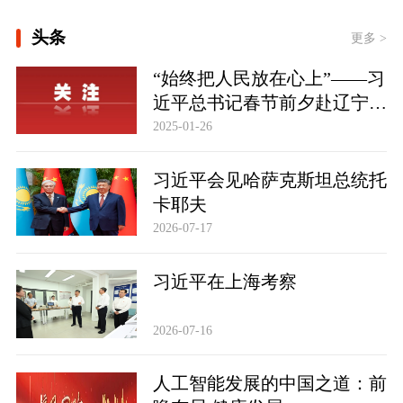
[构建更高水平的全民健身公共服务体
头条
系]
更多 >
“始终把人民放在心上”——习
[习言道｜健康是1 其他是后面的0]
近平总书记春节前夕赴辽宁看
[“紧紧抓住那些惠及面广、牵一发而动
望慰问基层干部群众纪实
2025-01-26
全身的工作”——突出重点推进健康中
国建设观察]
一见·三个关键词，读懂中国经济“半年
习近平会见哈萨克斯坦总统托
答卷”
卡耶夫
2026-07-17
习近平在上海考察
2026-07-16
人工智能发展的中国之道：前