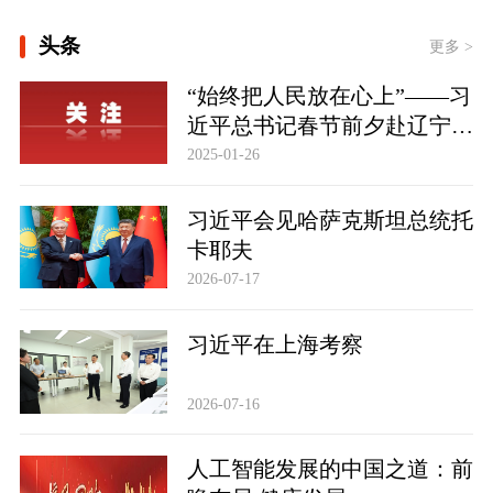
[学习时节｜“大力发展以人民为中心的
头条
体育事业” ]
更多 >
大道行天下丨以心相交，成其久远——
“始终把人民放在心上”——习
中国元首外交的世界情怀与大国气派
近平总书记春节前夕赴辽宁看
望慰问基层干部群众纪实
2025-01-26
习近平会见哈萨克斯坦总统托
卡耶夫
2026-07-17
习近平在上海考察
2026-07-16
人工智能发展的中国之道：前