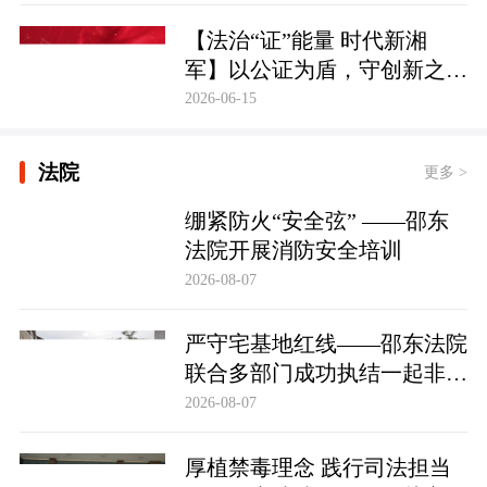
【法治“证”能量 时代新湘
军】以公证为盾，守创新之魂
湖南青年公证人为知识产权保
2026-06-15
护筑牢防线
法院
更多 >
绷紧防火“安全弦” ——邵东
法院开展消防安全培训
2026-08-07
严守宅基地红线——邵东法院
联合多部门成功执结一起非法
占用宅基地行政处罚案
2026-08-07
厚植禁毒理念 践行司法担当