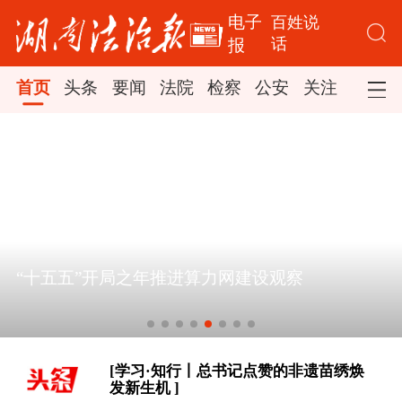
电子
百姓说
话
报
首页
头条
要闻
法院
检察
公安
关注
司法
[学习时节｜“大力发展以人民为中心的
“十五五”开局之年推进算力网建设观察
体育事业” ]
大道行天下丨以心相交，成其久远——
中国元首外交的世界情怀与大国气派
[学习·知行丨总书记点赞的非遗苗绣焕
发新生机 ]