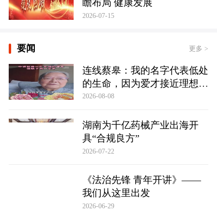
瞻布局 健康发展
2026-07-15
要闻
更多 >
连线蔡皋：我的名字代表低处
的生命，因为爱才接近理想的
高地
2026-08-08
湖南为千亿药械产业出海开
具“合规良方”
2026-07-22
《法治先锋 青年开讲》——
我们从这里出发
2026-06-29