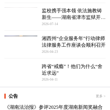
监校携手强本领 依法施教铸
新生——湖南省津市监狱开展
基层警察教育改造专项技能培
2026-07-14
训
湘西州“企业服务年”行动律师
法律服务工作座谈会顺利召开
2026-04-23
跨省“戒瘾”！他们为什么“舍
近求远”
2026-04-11
公告
更多 >
《湖南法治报》参评2025年度湖南新闻奖融合