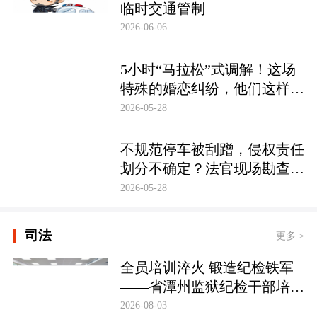
临时交通管制
2026-06-06
5小时“马拉松”式调解！这场
特殊的婚恋纠纷，他们这样化
解……
2026-05-28
不规范停车被刮蹭，侵权责任
划分不确定？法官现场勘查定
争纷
2026-05-28
司法
更多 >
全员培训淬火 锻造纪检铁军
——省潭州监狱纪检干部培训
实现全覆盖
2026-08-03