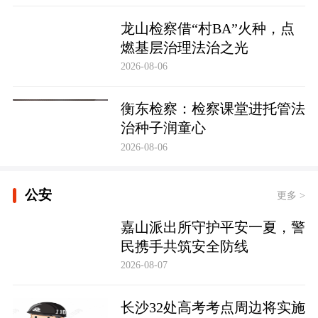
龙山检察借“村BA”火种，点
燃基层治理法治之光
2026-08-06
衡东检察：检察课堂进托管法
治种子润童心
2026-08-06
公安
更多 >
嘉山派出所守护平安一夏，警
民携手共筑安全防线
2026-08-07
长沙32处高考考点周边将实施