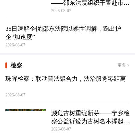
——邵东法院组织干警赴市禁
毒教育基地参观学习
2026-08-07
35日速解企忧|邵东法院以柔性调解，跑出护
企“加速度”
2026-08-07
检察
更多 >
珠晖检察：联动普法聚合力，法治服务零距离
2026-08-07
濒危古树重绽新芽——宁乡检
察公益诉讼为古树名木撑起法
治“保护伞”
2026-08-07