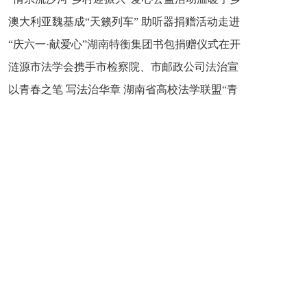
新之魂 湖南青年公证人为知识产权保护筑牢防线
澳大利亚魏基成“天籁列车” 助听器捐赠活动走进
市流沙河镇
“庆六一·献爱心”湖南特衡集团书包捐赠仪式在开
开慧镇
涟源市法学会携手市检察院、市邮政公司法治宣
慧镇举行
以青春之笔 写法治华章 湖南省高校法学联盟“青
讲走进七星街镇仙洞中学
年说法”实践基地揭牌