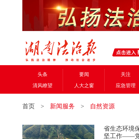
头条
要闻
关注
清风瞭望
人大之窗
应急管理
首页
>
新闻服务
>
自然资源
省生态环境
坚工作——