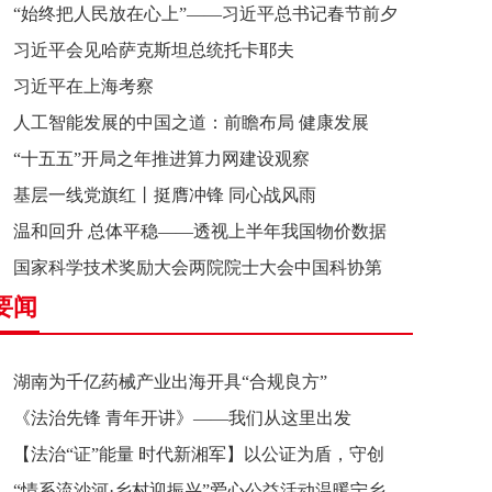
“始终把人民放在心上”——习近平总书记春节前夕
习近平会见哈萨克斯坦总统托卡耶夫
赴辽宁看望慰问基层干部群众纪实
习近平在上海考察
人工智能发展的中国之道：前瞻布局 健康发展
“十五五”开局之年推进算力网建设观察
基层一线党旗红丨挺膺冲锋 同心战风雨
温和回升 总体平稳——透视上半年我国物价数据
国家科学技术奖励大会两院院士大会中国科协第
要闻
十一次全国代表大会在京召开
湖南为千亿药械产业出海开具“合规良方”
《法治先锋 青年开讲》——我们从这里出发
【法治“证”能量 时代新湘军】以公证为盾，守创
“情系流沙河·乡村迎振兴”爱心公益活动温暖宁乡