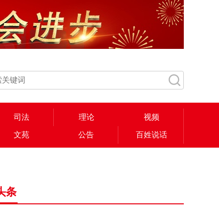
司法
理论
视频
文苑
公告
百姓说话
头条