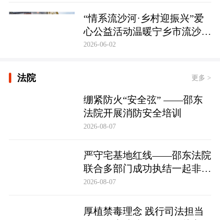
护筑牢防线
“情系流沙河·乡村迎振兴”爱
心公益活动温暖宁乡市流沙河
镇
2026-06-02
法院
更多 >
绷紧防火“安全弦” ——邵东
法院开展消防安全培训
2026-08-07
严守宅基地红线——邵东法院
联合多部门成功执结一起非法
占用宅基地行政处罚案
2026-08-07
厚植禁毒理念 践行司法担当