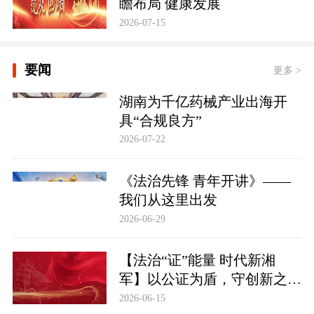
瞻布局 健康发展
2026-07-15
要闻
更多 >
湖南为千亿药械产业出海开
具“合规良方”
2026-07-22
《法治先锋 青年开讲》——
我们从这里出发
2026-06-29
【法治“证”能量 时代新湘
军】以公证为盾，守创新之魂
湖南青年公证人为知识产权保
2026-06-15