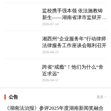
监校携手强本领 依法施教铸
新生——湖南省津市监狱开展
基层警察教育改造专项技能培
2026-07-14
训
湘西州“企业服务年”行动律师
法律服务工作座谈会顺利召开
2026-04-23
跨省“戒瘾”！他们为什么“舍
近求远”
2026-04-11
公告
更多 >
《湖南法治报》参评2025年度湖南新闻奖融合