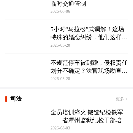
临时交通管制
2026-06-06
5小时“马拉松”式调解！这场
特殊的婚恋纠纷，他们这样化
解……
2026-05-28
不规范停车被刮蹭，侵权责任
划分不确定？法官现场勘查定
争纷
2026-05-28
司法
更多 >
全员培训淬火 锻造纪检铁军
——省潭州监狱纪检干部培训
实现全覆盖
2026-08-03