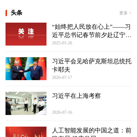
[学习新语｜以党的政治建设为统领加强
头条
党的各方面建设]
更多 >
“始终把人民放在心上”——习
[学习·知行丨“敦煌，我心向往之”]
近平总书记春节前夕赴辽宁看
时政新闻眼丨从四个维度读懂今年以来
望慰问基层干部群众纪实
2025-01-26
中国元首外交
习近平会见哈萨克斯坦总统托
卡耶夫
2026-07-17
习近平在上海考察
2026-07-16
人工智能发展的中国之道：前