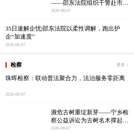
——邵东法院组织干警赴市禁
毒教育基地参观学习
2026-08-07
35日速解企忧|邵东法院以柔性调解，跑出护
企“加速度”
2026-08-07
检察
更多 >
珠晖检察：联动普法聚合力，法治服务零距离
2026-08-07
濒危古树重绽新芽——宁乡检
察公益诉讼为古树名木撑起法
治“保护伞”
2026-08-07