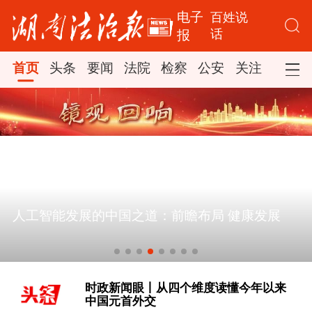
电子
百姓说
话
报
首页
头条
要闻
法院
检察
公安
关注
司法
人工智能发展的中国之道：前瞻布局 健康发展
[学习·知行丨“敦煌，我心向往之”]
时政新闻眼丨从四个维度读懂今年以来
中国元首外交