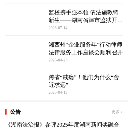
监校携手强本领 依法施教铸
新生——湖南省津市监狱开展
基层警察教育改造专项技能培
2026-07-14
训
湘西州“企业服务年”行动律师
法律服务工作座谈会顺利召开
2026-04-23
跨省“戒瘾”！他们为什么“舍
近求远”
2026-04-11
公告
更多 >
《湖南法治报》参评2025年度湖南新闻奖融合