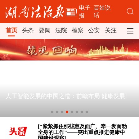
电子
百姓说
话
报
首页
头条
要闻
法院
检察
公安
关注
司法
[“紧紧抓住那些惠及面广、牵一发而动
全身的工作”——突出重点推进健康中
国建设观察]
一见·三个关键词，读懂中国经济“半年
答卷”
[构建更高水平的全民健身公共服务体
人工智能发展的中国之道：前瞻布局 健康发展
系]
[习言道｜健康是1 其他是后面的0]
[“紧紧抓住那些惠及面广、牵一发而动
全身的工作”——突出重点推进健康中
国建设观察]