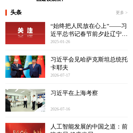
一见·三个关键词，读懂中国经济“半年
头条
答卷”
更多 >
“始终把人民放在心上”——习
近平总书记春节前夕赴辽宁看
望慰问基层干部群众纪实
2025-01-26
习近平会见哈萨克斯坦总统托
卡耶夫
2026-07-17
习近平在上海考察
2026-07-16
人工智能发展的中国之道：前