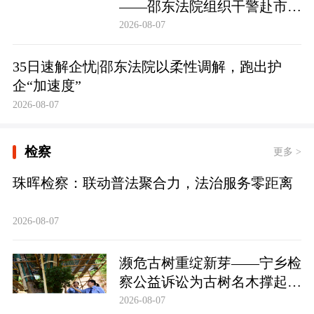
——邵东法院组织干警赴市禁
毒教育基地参观学习
2026-08-07
35日速解企忧|邵东法院以柔性调解，跑出护
企“加速度”
2026-08-07
检察
更多 >
珠晖检察：联动普法聚合力，法治服务零距离
2026-08-07
濒危古树重绽新芽——宁乡检
察公益诉讼为古树名木撑起法
治“保护伞”
2026-08-07