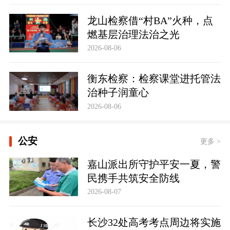
龙山检察借“村BA”火种，点
燃基层治理法治之光
2026-08-06
衡东检察：检察课堂进托管法
治种子润童心
2026-08-06
公安
更多 >
嘉山派出所守护平安一夏，警
民携手共筑安全防线
2026-08-07
长沙32处高考考点周边将实施