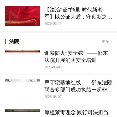
【法治“证”能量 时代新湘
军】以公证为盾，守创新之魂
湖南青年公证人为知识产权保
2026-06-15
护筑牢防线
法院
更多 >
绷紧防火“安全弦” ——邵东
法院开展消防安全培训
2026-08-07
严守宅基地红线——邵东法院
联合多部门成功执结一起非法
占用宅基地行政处罚案
2026-08-07
厚植禁毒理念 践行司法担当