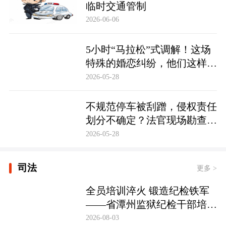
临时交通管制
2026-06-06
5小时“马拉松”式调解！这场
特殊的婚恋纠纷，他们这样化
解……
2026-05-28
不规范停车被刮蹭，侵权责任
划分不确定？法官现场勘查定
争纷
2026-05-28
司法
更多 >
全员培训淬火 锻造纪检铁军
——省潭州监狱纪检干部培训
实现全覆盖
2026-08-03