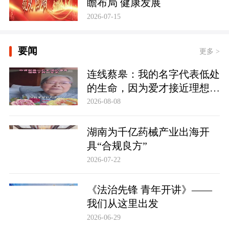
瞻布局 健康发展
2026-07-15
要闻
更多 >
连线蔡皋：我的名字代表低处
的生命，因为爱才接近理想的
高地
2026-08-08
湖南为千亿药械产业出海开
具“合规良方”
2026-07-22
《法治先锋 青年开讲》——
我们从这里出发
2026-06-29