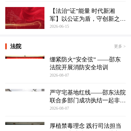
【法治“证”能量 时代新湘
军】以公证为盾，守创新之魂
湖南青年公证人为知识产权保
2026-06-15
护筑牢防线
法院
更多 >
绷紧防火“安全弦” ——邵东
法院开展消防安全培训
2026-08-07
严守宅基地红线——邵东法院
联合多部门成功执结一起非法
占用宅基地行政处罚案
2026-08-07
厚植禁毒理念 践行司法担当