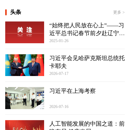
[构建更高水平的全民健身公共服务体
头条
系]
更多 >
“始终把人民放在心上”——习
[习言道｜健康是1 其他是后面的0]
近平总书记春节前夕赴辽宁看
[“紧紧抓住那些惠及面广、牵一发而动
望慰问基层干部群众纪实
2025-01-26
全身的工作”——突出重点推进健康中
国建设观察]
一见·三个关键词，读懂中国经济“半年
习近平会见哈萨克斯坦总统托
答卷”
卡耶夫
2026-07-17
习近平在上海考察
2026-07-16
人工智能发展的中国之道：前