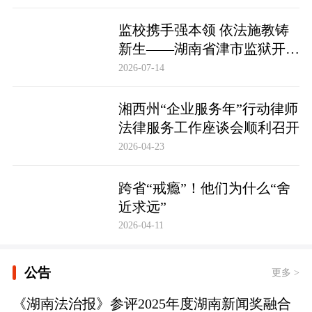
监校携手强本领 依法施教铸
新生——湖南省津市监狱开展
基层警察教育改造专项技能培
2026-07-14
训
湘西州“企业服务年”行动律师
法律服务工作座谈会顺利召开
2026-04-23
跨省“戒瘾”！他们为什么“舍
近求远”
2026-04-11
公告
更多 >
《湖南法治报》参评2025年度湖南新闻奖融合