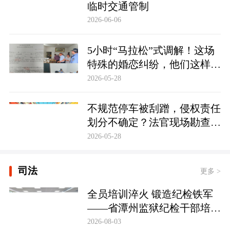
临时交通管制
2026-06-06
5小时“马拉松”式调解！这场
特殊的婚恋纠纷，他们这样化
解……
2026-05-28
不规范停车被刮蹭，侵权责任
划分不确定？法官现场勘查定
争纷
2026-05-28
司法
更多 >
全员培训淬火 锻造纪检铁军
——省潭州监狱纪检干部培训
实现全覆盖
2026-08-03