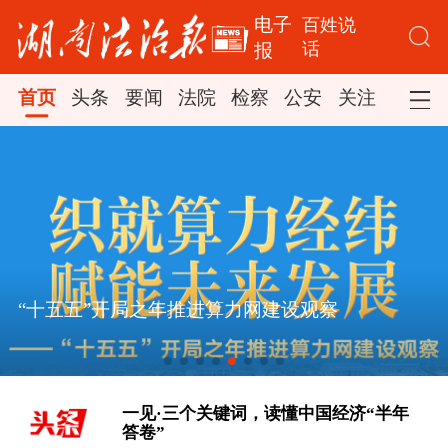
电子
百姓说
话
报
首页
头条
要闻
法院
检察
公安
关注
司法
“十五五”开局之年推进算力网建设观察
[“紧紧抓住那些惠及面广、牵一发而动
全身的工作”——突出重点推进健康中
国建设观察]
一见·三个关键词，读懂中国经济“半年
答卷”