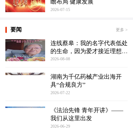
瞻布局 健康发展
2026-07-15
要闻
更多 >
连线蔡皋：我的名字代表低处
的生命，因为爱才接近理想的
高地
2026-08-08
湖南为千亿药械产业出海开
具“合规良方”
2026-07-22
《法治先锋 青年开讲》——
我们从这里出发
2026-06-29