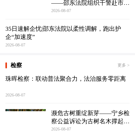
——邵东法院组织干警赴市禁
毒教育基地参观学习
2026-08-07
35日速解企忧|邵东法院以柔性调解，跑出护
企“加速度”
2026-08-07
检察
更多 >
珠晖检察：联动普法聚合力，法治服务零距离
2026-08-07
濒危古树重绽新芽——宁乡检
察公益诉讼为古树名木撑起法
治“保护伞”
2026-08-07