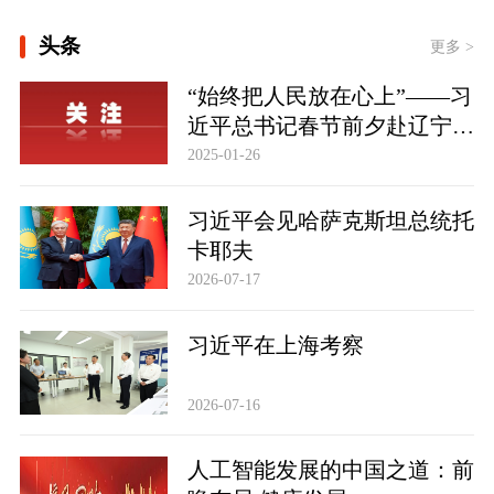
[学习·知行丨“敦煌，我心向往之”]
头条
更多 >
“始终把人民放在心上”——习
时政新闻眼丨从四个维度读懂今年以来
中国元首外交
近平总书记春节前夕赴辽宁看
望慰问基层干部群众纪实
2025-01-26
习近平会见哈萨克斯坦总统托
卡耶夫
2026-07-17
习近平在上海考察
2026-07-16
人工智能发展的中国之道：前