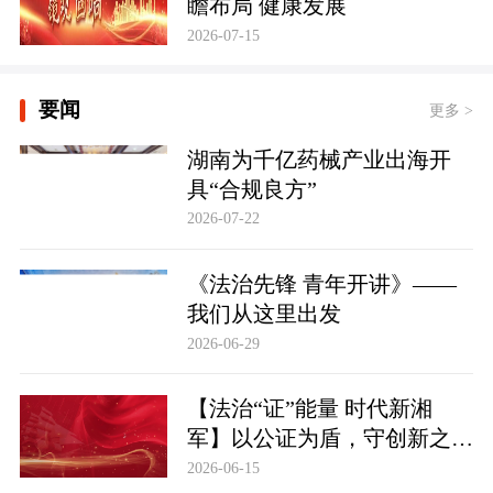
瞻布局 健康发展
2026-07-15
要闻
更多 >
湖南为千亿药械产业出海开
具“合规良方”
2026-07-22
《法治先锋 青年开讲》——
我们从这里出发
2026-06-29
【法治“证”能量 时代新湘
军】以公证为盾，守创新之魂
湖南青年公证人为知识产权保
2026-06-15