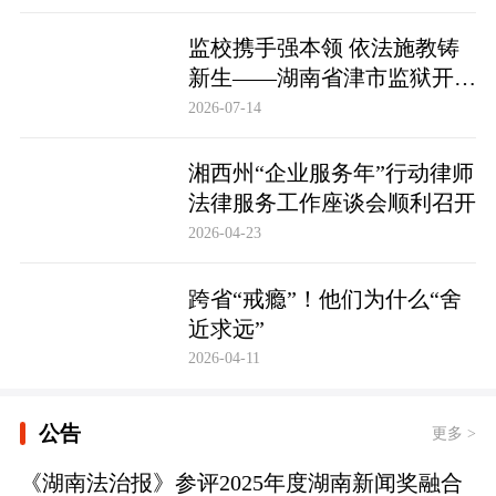
监校携手强本领 依法施教铸
新生——湖南省津市监狱开展
基层警察教育改造专项技能培
2026-07-14
训
湘西州“企业服务年”行动律师
法律服务工作座谈会顺利召开
2026-04-23
跨省“戒瘾”！他们为什么“舍
近求远”
2026-04-11
公告
更多 >
《湖南法治报》参评2025年度湖南新闻奖融合