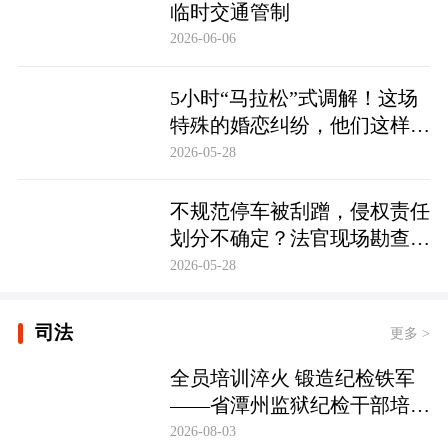
临时交通管制
2026-06-06
5小时“马拉松”式调解！这场
特殊的婚恋纠纷，他们这样化
解……
2026-05-28
不规范停车被刮蹭，侵权责任
划分不确定？法官现场勘查定
争纷
2026-05-28
司法
更多 >
全员培训淬火 锻造纪检铁军
——省潭州监狱纪检干部培训
实现全覆盖
2026-08-03