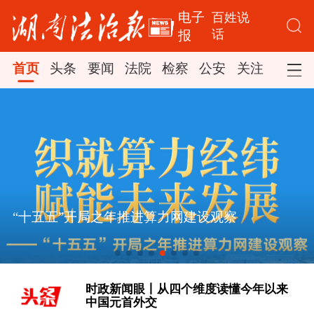
电子
百姓说
话
报
首页
头条
要闻
法院
检察
公安
关注
司法
“十五五”开局之年推进算力网建设观察
[学习·知行丨“敦煌，我心向往之”]
时政新闻眼丨从四个维度读懂今年以来
中国元首外交
[学习新语｜以党的政治建设为统领加强
党的各方面建设]