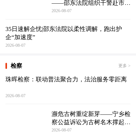
——邵东法院组织干警赴市禁
毒教育基地参观学习
2026-08-07
35日速解企忧|邵东法院以柔性调解，跑出护
企“加速度”
2026-08-07
检察
更多 >
珠晖检察：联动普法聚合力，法治服务零距离
2026-08-07
濒危古树重绽新芽——宁乡检
察公益诉讼为古树名木撑起法
治“保护伞”
2026-08-07