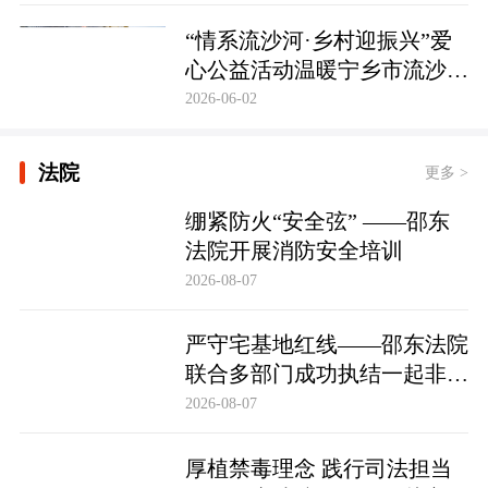
护筑牢防线
“情系流沙河·乡村迎振兴”爱
心公益活动温暖宁乡市流沙河
镇
2026-06-02
法院
更多 >
绷紧防火“安全弦” ——邵东
法院开展消防安全培训
2026-08-07
严守宅基地红线——邵东法院
联合多部门成功执结一起非法
占用宅基地行政处罚案
2026-08-07
厚植禁毒理念 践行司法担当