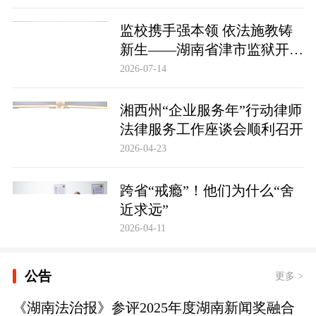
监校携手强本领 依法施教铸
新生——湖南省津市监狱开展
基层警察教育改造专项技能培
2026-07-14
训
湘西州“企业服务年”行动律师
法律服务工作座谈会顺利召开
2026-04-23
跨省“戒瘾”！他们为什么“舍
近求远”
2026-04-11
公告
更多 >
《湖南法治报》参评2025年度湖南新闻奖融合