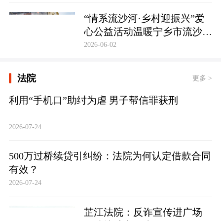
护筑牢防线
“情系流沙河·乡村迎振兴”爱
心公益活动温暖宁乡市流沙河
镇
2026-06-02
法院
更多 >
利用“手机口”助纣为虐 男子帮信罪获刑
2026-07-24
500万过桥续贷引纠纷：法院为何认定借款合同
有效？
2026-07-24
芷江法院：反诈宣传进广场