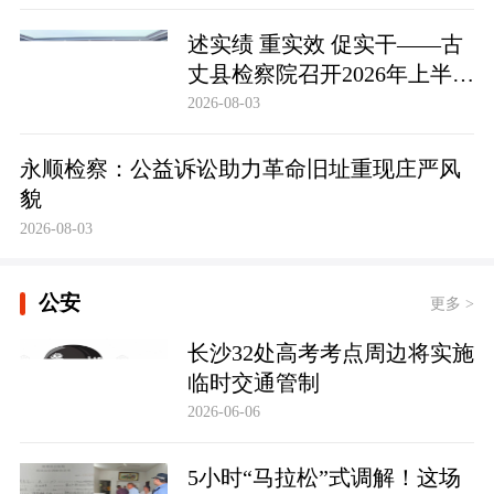
述实绩 重实效 促实干——古
丈县检察院召开2026年上半年
员额检察官述职述廉大会
2026-08-03
永顺检察：公益诉讼助力革命旧址重现庄严风
貌
2026-08-03
公安
更多 >
长沙32处高考考点周边将实施
临时交通管制
2026-06-06
5小时“马拉松”式调解！这场