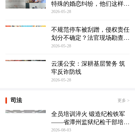
特殊的婚恋纠纷，他们这样化
解……
2026-05-28
不规范停车被刮蹭，侵权责任
划分不确定？法官现场勘查定
争纷
2026-05-28
云溪公安：深耕基层警务 筑
牢反诈防线
2026-05-28
司法
更多 >
全员培训淬火 锻造纪检铁军
——省潭州监狱纪检干部培训
实现全覆盖
2026-08-03