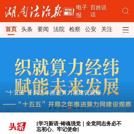
电子
百姓说
话
报
首页
头条
要闻
法院
检察
公安
关注
司法
[看图学习·人民之心丨读懂“怎样创造业
绩”的实干路径]
时政新闻眼丨如何把百年大党建设得更
“十五五”开局之年推进算力网建设观察
加坚强有力？总书记这样部署
[学习新语·铸魂强党｜全党同志务必不
忘初心、牢记使命]
[看图学习·人民之心丨读懂“怎样创造业
绩”的实干路径]