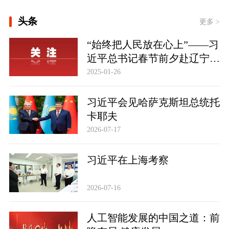
时政新闻眼丨如何把百年大党建设得更
头条
更多 >
加坚强有力？总书记这样部署
“始终把人民放在心上”——习
近平总书记春节前夕赴辽宁看
望慰问基层干部群众纪实
2025-01-26
习近平会见哈萨克斯坦总统托
卡耶夫
2026-07-17
习近平在上海考察
2026-07-16
人工智能发展的中国之道：前