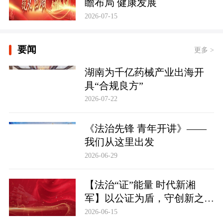
瞻布局 健康发展
2026-07-15
要闻
更多 >
湖南为千亿药械产业出海开
具“合规良方”
2026-07-22
《法治先锋 青年开讲》——
我们从这里出发
2026-06-29
【法治“证”能量 时代新湘
军】以公证为盾，守创新之魂
湖南青年公证人为知识产权保
2026-06-15