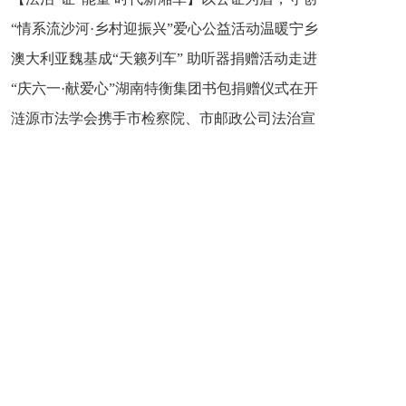
“情系流沙河·乡村迎振兴”爱心公益活动温暖宁乡
新之魂 湖南青年公证人为知识产权保护筑牢防线
澳大利亚魏基成“天籁列车” 助听器捐赠活动走进
市流沙河镇
“庆六一·献爱心”湖南特衡集团书包捐赠仪式在开
开慧镇
涟源市法学会携手市检察院、市邮政公司法治宣
慧镇举行
讲走进七星街镇仙洞中学