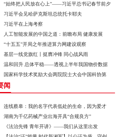
“始终把人民放在心上”——习近平总书记春节前夕
习近平会见哈萨克斯坦总统托卡耶夫
赴辽宁看望慰问基层干部群众纪实
习近平在上海考察
人工智能发展的中国之道：前瞻布局 健康发展
“十五五”开局之年推进算力网建设观察
基层一线党旗红丨挺膺冲锋 同心战风雨
温和回升 总体平稳——透视上半年我国物价数据
国家科学技术奖励大会两院院士大会中国科协第
要闻
十一次全国代表大会在京召开
连线蔡皋：我的名字代表低处的生命，因为爱才
湖南为千亿药械产业出海开具“合规良方”
接近理想的高地
《法治先锋 青年开讲》——我们从这里出发
【法治“证”能量 时代新湘军】以公证为盾，守创