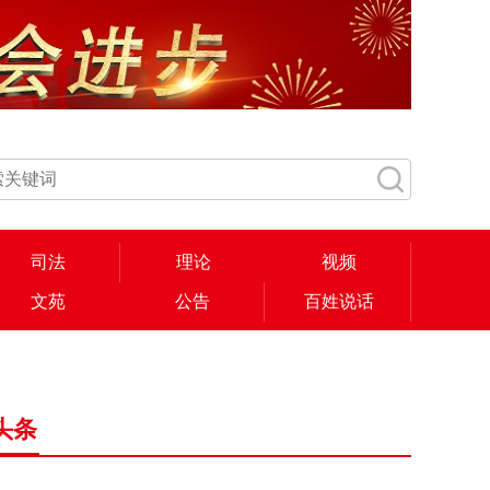
司法
理论
视频
文苑
公告
百姓说话
头条