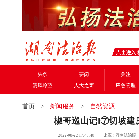
头条
要闻
关注
清风瞭望
人大之窗
应急管理
首页
>
新闻服务
>
自然资源
椒哥巡山记‖⑦切坡建
2022-08-22 17:40:40 来源：湖南法治