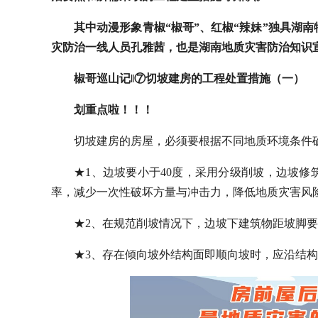
其中动漫形象青椒“椒哥”、红椒“辣妹”独具湖
灾防治一线人员孔雅茜，也是湖南地质灾害防治知识
椒哥巡山记‖⑦切坡建房的工程处置措施（一）
划重点啦！！！
切坡建房的房屋，必须要根据不同地质环境条件
★1、边坡要小于40度，采用分级削坡，边坡
率，减少一次性破坏方量与冲击力，降低地质灾害风
★2、在规范削坡情况下，边坡下建筑物距坡脚
★3、存在倾向坡外结构面即顺向坡时，应沿结