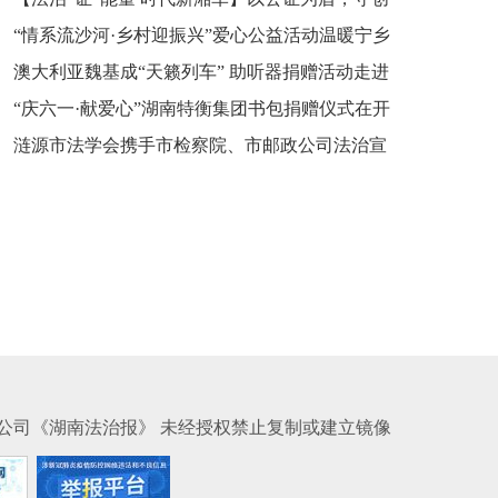
“情系流沙河·乡村迎振兴”爱心公益活动温暖宁乡
新之魂 湖南青年公证人为知识产权保护筑牢防线
澳大利亚魏基成“天籁列车” 助听器捐赠活动走进
市流沙河镇
“庆六一·献爱心”湖南特衡集团书包捐赠仪式在开
开慧镇
涟源市法学会携手市检察院、市邮政公司法治宣
慧镇举行
讲走进七星街镇仙洞中学
公司《湖南法治报》 未经授权禁止复制或建立镜像