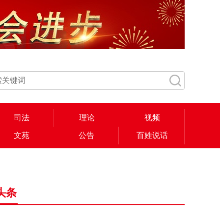
司法
理论
视频
文苑
公告
百姓说话
头条