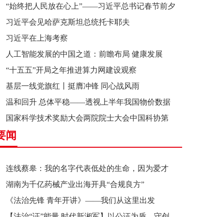
“始终把人民放在心上”——习近平总书记春节前夕
习近平会见哈萨克斯坦总统托卡耶夫
赴辽宁看望慰问基层干部群众纪实
习近平在上海考察
人工智能发展的中国之道：前瞻布局 健康发展
“十五五”开局之年推进算力网建设观察
基层一线党旗红丨挺膺冲锋 同心战风雨
温和回升 总体平稳——透视上半年我国物价数据
国家科学技术奖励大会两院院士大会中国科协第
要闻
十一次全国代表大会在京召开
连线蔡皋：我的名字代表低处的生命，因为爱才
湖南为千亿药械产业出海开具“合规良方”
接近理想的高地
《法治先锋 青年开讲》——我们从这里出发
【法治“证”能量 时代新湘军】以公证为盾，守创