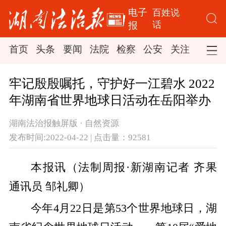
电子
百姓说
话
报
首页
头条
要闻
法院
检察
公安
关注
司法
牢记殷殷嘱托，守护好一江碧水 2022
年湖南省世界地球日活动在岳阳举办
湖南法治报触屏版 · 自然资源
发布时间:2022-04-22 | 点击量：92581
本报讯（法制周报·新湖南记者 齐果
通讯员 邹礼卿）
今年4月22日是第53个世界地球日，湖