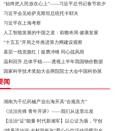
“始终把人民放在心上”——习近平总书记春节前夕
习近平会见哈萨克斯坦总统托卡耶夫
赴辽宁看望慰问基层干部群众纪实
习近平在上海考察
人工智能发展的中国之道：前瞻布局 健康发展
“十五五”开局之年推进算力网建设观察
基层一线党旗红丨挺膺冲锋 同心战风雨
温和回升 总体平稳——透视上半年我国物价数据
国家科学技术奖励大会两院院士大会中国科协第
要闻
十一次全国代表大会在京召开
湖南为千亿药械产业出海开具“合规良方”
《法治先锋 青年开讲》——我们从这里出发
【法治“证”能量 时代新湘军】以公证为盾，守创
“情系流沙河·乡村迎振兴”爱心公益活动温暖宁乡