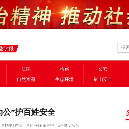
法院
检察
公安
自然资源
生态环境
矿山安全
为公”护百姓安全
 编辑：李林俊 | 作者：李翔 任静 童星宇 | 点击量：7940