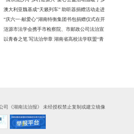
新之魂 湖南青年公证人为知识产权保护筑牢防线
澳大利亚魏基成“天籁列车” 助听器捐赠活动走进
市流沙河镇
“庆六一·献爱心”湖南特衡集团书包捐赠仪式在开
开慧镇
涟源市法学会携手市检察院、市邮政公司法治宣
慧镇举行
以青春之笔 写法治华章 湖南省高校法学联盟“青
讲走进七星街镇仙洞中学
年说法”实践基地揭牌
公司《湖南法治报》 未经授权禁止复制或建立镜像