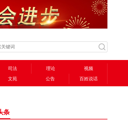
司法
理论
视频
文苑
公告
百姓说话
头条