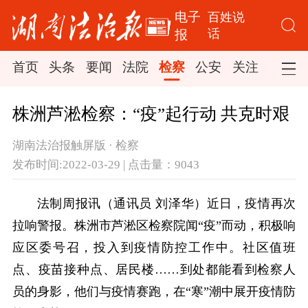
电子
百姓说
话
报
首页
头条
要闻
法院
检察
公安
关注
司法
株洲芦淞检察：“疫”起行动 共克时艰
湖南法治报触屏版 · 检察
发布时间:2022-03-29 | 点击量：9043
法制周报讯（通讯员 刘泽华）近日，疫情再次
拉响警报。株洲市芦淞区检察院闻“疫”而动，积极响
应区委号召，投入到疫情防控工作中。社区值班
点、疫苗接种点、居民楼……到处都能看到检察人
员的身影，他们与疫情赛跑，在“寒”潮中展开疫情防