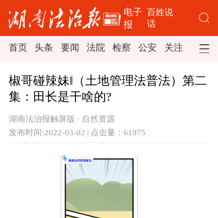
电子
百姓说
话
报
首页
头条
要闻
法院
检察
公安
关注
司法
椒哥碰辣妹‖（土地管理法普法）第二
集：田长是干啥的?
湖南法治报触屏版 · 自然资源
发布时间:2022-03-02 | 点击量：61975