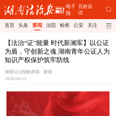
电子
百姓说
话
报
首页
头条
要闻
法院
检察
公安
关注
司法
【法治“证”能量 时代新湘军】以公证
为盾，守创新之魂 湖南青年公证人为
知识产权保护筑牢防线
湖南法治报触屏版 · 要闻
2026-06-15