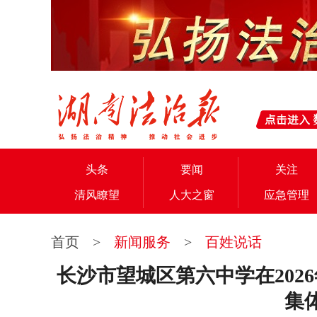
头条
要闻
关注
清风瞭望
人大之窗
应急管理
首页
>
新闻服务
>
百姓说话
长沙市望城区第六中学在202
集