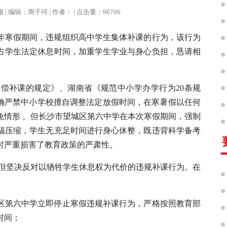
治报 | 编辑：周子珂 | 作者： | 点击量：96706
6年寒假期间，违规组织高中学生集体补课的行为，该行为
占学生法定休息时间，加重学生学业与身心负担，恳请相
。
偿补课的规定》、湖南省《规范中小学办学行为20条规
，明确严禁中小学校擅自调整法定放假时间，在寒暑假以任何
免情形 。但长沙市望城区第六中学在本次寒假期间，强制
幅压缩，学生无充足时间进行身心休整，既违背科学备考
时严重损害了教育政策的严肃性。
，但坚决反对以牺牲学生休息权为代价的违规补课行为。在
城区第六中学立即停止寒假违规补课行为，严格按照教育部
时间；