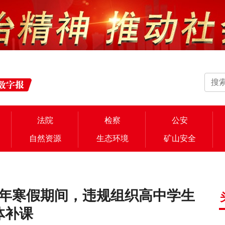
法院
检察
公安
自然资源
生态环境
矿山安全
6年寒假期间，违规组织高中学生
体补课