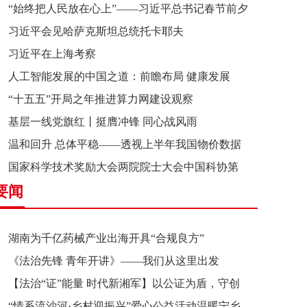
“始终把人民放在心上”——习近平总书记春节前夕
习近平会见哈萨克斯坦总统托卡耶夫
赴辽宁看望慰问基层干部群众纪实
习近平在上海考察
人工智能发展的中国之道：前瞻布局 健康发展
“十五五”开局之年推进算力网建设观察
基层一线党旗红丨挺膺冲锋 同心战风雨
温和回升 总体平稳——透视上半年我国物价数据
国家科学技术奖励大会两院院士大会中国科协第
要闻
十一次全国代表大会在京召开
湖南为千亿药械产业出海开具“合规良方”
《法治先锋 青年开讲》——我们从这里出发
【法治“证”能量 时代新湘军】以公证为盾，守创
“情系流沙河·乡村迎振兴”爱心公益活动温暖宁乡