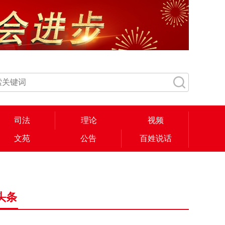
司法
理论
视频
文苑
公告
百姓说话
头条