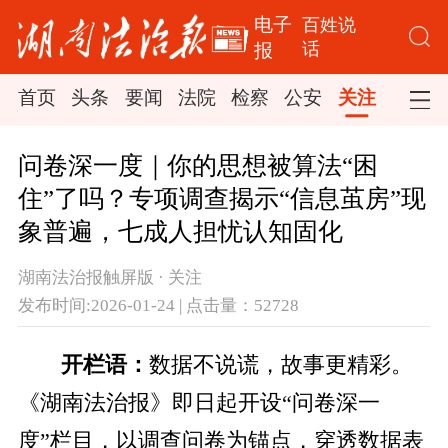
电子
百姓说
话
报
首页
头条
要闻
法院
检察
公安
关注
司法
问卷深一度｜你的思想被算法“困
住”了吗？专项调查揭示“信息茧房”现
象普遍，七成人担忧认知固化
湖南法治报触屏版 · 关注
发布时间:2026-01-24 | 点击量：52728
开栏语：
数据不说谎，故事更精彩。
《湖南法治报》即日起开设“问卷深一
度”栏目，以调查问卷为锚点，穿透数据表