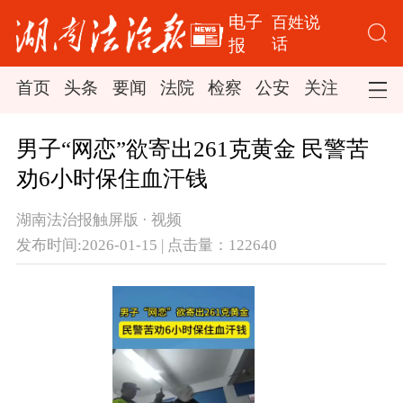
电子
百姓说
话
报
首页
头条
要闻
法院
检察
公安
关注
司法
男子“网恋”欲寄出261克黄金 民警苦
劝6小时保住血汗钱
湖南法治报触屏版 · 视频
发布时间:2026-01-15 | 点击量：122640