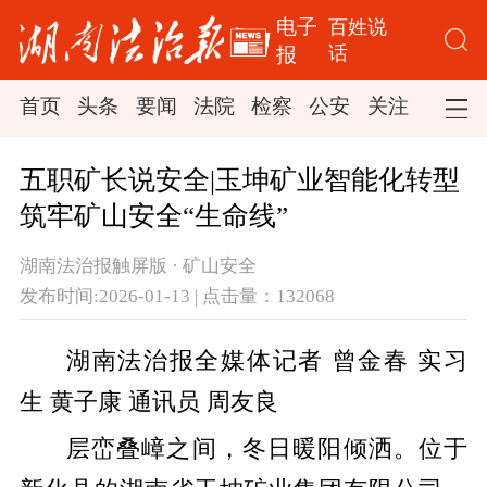
电子
百姓说
话
报
首页
头条
要闻
法院
检察
公安
关注
司法
五职矿长说安全|玉坤矿业智能化转型
筑牢矿山安全“生命线”
湖南法治报触屏版 · 矿山安全
发布时间:2026-01-13 | 点击量：132068
湖南法治报全媒体记者
曾金春
实习
生
黄子康
通讯员
周友良
层峦叠嶂之间，冬日暖阳倾洒。位于