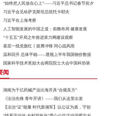
“始终把人民放在心上”——习近平总书记春节前夕
习近平会见哈萨克斯坦总统托卡耶夫
赴辽宁看望慰问基层干部群众纪实
习近平在上海考察
人工智能发展的中国之道：前瞻布局 健康发展
“十五五”开局之年推进算力网建设观察
基层一线党旗红丨挺膺冲锋 同心战风雨
温和回升 总体平稳——透视上半年我国物价数据
国家科学技术奖励大会两院院士大会中国科协第
要闻
十一次全国代表大会在京召开
湖南为千亿药械产业出海开具“合规良方”
《法治先锋 青年开讲》——我们从这里出发
【法治“证”能量 时代新湘军】以公证为盾，守创
“情系流沙河·乡村迎振兴”爱心公益活动温暖宁乡