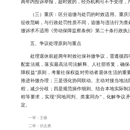
两年内投诉举报，超时效的，经办机构可不予受理，
（三）重庆：区分追缴与处罚的时效适用。重庆法院
征收范畴，与行政处罚性质不同，追缴与违法行为查处
缴诉求不适用《劳动保障监察条例》第二十条行政执
五、争议处理原则与重点
处理退休前超两年时效社保补缴争议，需遵循四
配套法规，落实最高法司法解释、人社部答复，确保
障权益”原则，考量社保权益对劳动者退休生活的重
推进补缴办理；三是强化协同联动。主动对接当地法
程，减少分歧；四是规范操作细则。结合本地实际制
程等要求，实现“同地同判、类案同办”，化解争议
定。
一审：王薇
二审：伏志勇