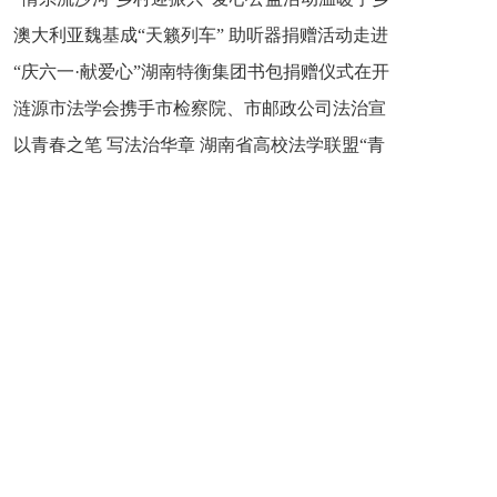
新之魂 湖南青年公证人为知识产权保护筑牢防线
澳大利亚魏基成“天籁列车” 助听器捐赠活动走进
市流沙河镇
“庆六一·献爱心”湖南特衡集团书包捐赠仪式在开
开慧镇
涟源市法学会携手市检察院、市邮政公司法治宣
慧镇举行
以青春之笔 写法治华章 湖南省高校法学联盟“青
讲走进七星街镇仙洞中学
年说法”实践基地揭牌