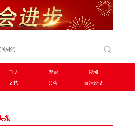
司法
理论
视频
文苑
公告
百姓说话
头条