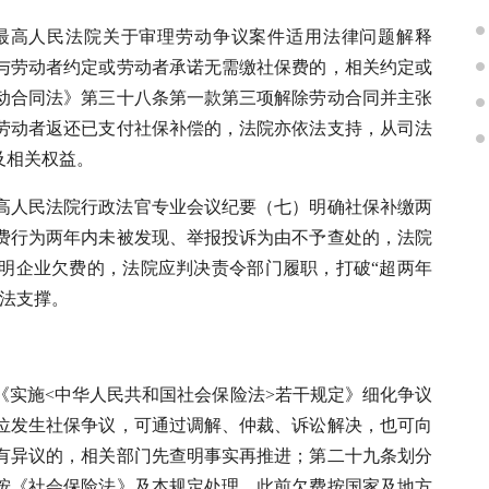
最高人民法院关于审理劳动争议案件适用法律问题解释
单位与劳动者约定或劳动者承诺无需缴社保费的，相关约定或
动合同法》第三十八条第一款第三项解除劳动合同并主张
劳动者返还已支付社保补偿的，法院亦依法支持，从司法
及相关权益。
高人民法院行政法官专业会议纪要（七）明确社保补缴两
费行为两年内未被发现、举报投诉为由不予查处的，法院
明企业欠费的，法院应判决责令部门履职，打破“超两年
司法支撑。
《实施<中华人民共和国社会保险法>若干规定》细化争议
位发生社保争议，可通过调解、仲裁、诉讼解决，也可向
有异议的，相关部门先查明事实再推进；第二十九条划分
的，按《社会保险法》及本规定处理，此前欠费按国家及地方