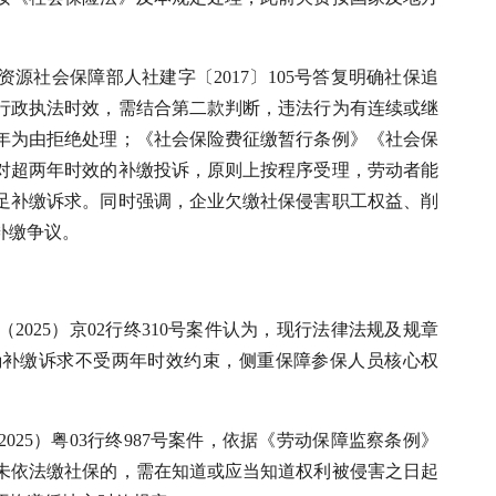
源社会保障部人社建字〔2017〕105号答复明确社保追
行政执法时效，需结合第二款判断，违法行为有连续或继
年为由拒绝处理；《社会保险费征缴暂行条例》《社会保
对超两年时效的补缴投诉，原则上按程序受理，劳动者能
足补缴诉求。同时强调，企业欠缴社保侵害职工权益、削
补缴争议。
025）京02行终310号案件认为，现行法律法规及规章
确补缴诉求不受两年时效约束，侧重保障参保人员核心权
25）粤03行终987号案件，依据《劳动保障监察条例》
未依法缴社保的，需在知道或应当知道权利被侵害之日起