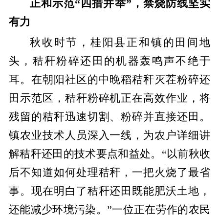
正和示范“四措并举”，禁烧防线坚实
有力
秋收时节，桂阳县正和镇的田间地
头，秸秆粉碎还田的机器轰鸣声不绝于
耳。在朝阳社区的中晚稻秸秆灭茬粉碎还
田示范区，秸秆粉碎机正在高效作业，将
残留的秸秆迅速切割、粉碎并直接还田。
镇农业技术人员深入一线，为农户详细讲
解秸秆还田的技术要点和益处。“以前秋收
后不知道如何处理秸秆，一把火烧了最省
事。现在明白了秸秆还田既能肥沃土地，
还能减少环境污染。”一位正在劳作的农民