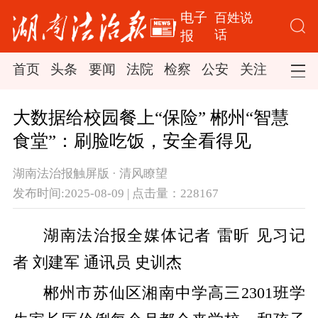
电子
百姓说
话
报
首页
头条
要闻
法院
检察
公安
关注
司法
大数据给校园餐上“保险” 郴州“智慧
食堂”：刷脸吃饭，安全看得见
湖南法治报触屏版 · 清风瞭望
发布时间:2025-08-09 | 点击量：228167
湖南法治报全媒体记者 雷昕 见习记
者 刘建军 通讯员 史训杰
郴州市苏仙区湘南中学高三2301班学