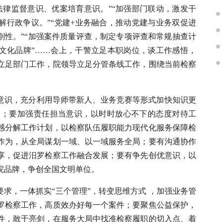
法律监督意识、优案培育意识。”“加强部门联动，激发干
解行政争议。”“党建+业务融合，推动党建与业务双促进
刚性。”“加强案件质量评查，制定专项评查和常规抽查计
察文化品牌”……会上，干警立足本职岗位，谈工作感悟，
立足部门工作，院领导立足分管条线工作，围绕当前检察
习意识，充分利用导师带新人、业务竞赛等形式加快知识更
力；要加强责任担当意识，以时时放心不下的态度对待工
感分解工作计划，以检察队伍履职能力现代化服务保障检
作为，从全局谋划一域、以一域服务全局；要有沟通协作
享，促进汨罗检察工作融合发展；要有争先创优意识，以
院品牌，争创全国文明单位。
要求，一体抓实“三个管理”，转变思维方式 ，加强业务管
汨罗检察工作，高质效办好每一个案件；要聚焦公益保护，
件，敢于亮剑，在服务大局中找准检察履职的切入点、着