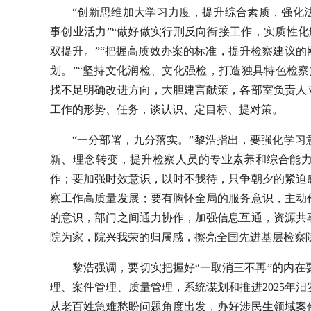
“创新思维加大学习力度，提升综合素质，强化
事创业活力”“做好做实行刑反向衔接工作，实质性化
双提升。”“把握高质效办案的标准，提升检察建议的
划。”“坚持文化润检、文化强检，打造独具特色检
找不足明确改进方向，大胆建言献策，各部室负责人
工作的形势、任务，谈认识、定目标、提对策。
“一分部署，九分落实。”黎浩指出，要强化学
新、理念转变，提升检察人员的专业素养和综合能
作；要加强时效意识，以时不我待，只争朝夕的紧迫
察工作高质量发展；要有胸怀全局的服务意识，主动
的意识，部门之间通力协作，加强信息互通，资源共
院为家，院兴我荣的归属感，擦亮全国先进基层检察
黎浩强调，要切实把握好“一取消三不再”的内在
理、案件管理、质量管理，系统谋划和推进2025年
从老百姓急难愁盼问题角度出发，办好涉民生领域案