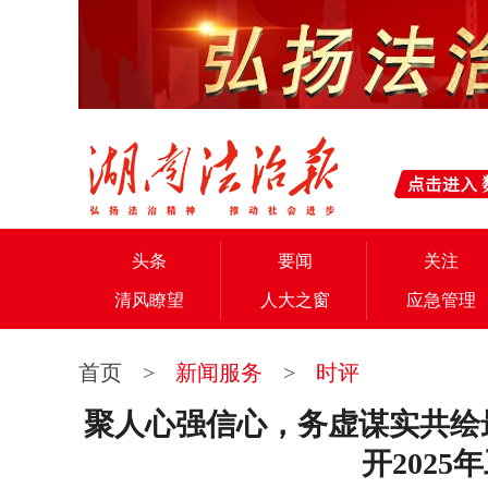
头条
要闻
关注
清风瞭望
人大之窗
应急管理
首页
>
新闻服务
>
时评
聚人心强信心，务虚谋实共绘
开2025