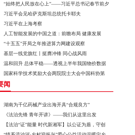
“始终把人民放在心上”——习近平总书记春节前夕
习近平会见哈萨克斯坦总统托卡耶夫
赴辽宁看望慰问基层干部群众纪实
习近平在上海考察
人工智能发展的中国之道：前瞻布局 健康发展
“十五五”开局之年推进算力网建设观察
基层一线党旗红丨挺膺冲锋 同心战风雨
温和回升 总体平稳——透视上半年我国物价数据
国家科学技术奖励大会两院院士大会中国科协第
要闻
十一次全国代表大会在京召开
湖南为千亿药械产业出海开具“合规良方”
《法治先锋 青年开讲》——我们从这里出发
【法治“证”能量 时代新湘军】以公证为盾，守创
“情系流沙河·乡村迎振兴”爱心公益活动温暖宁乡