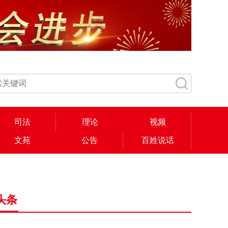
司法
理论
视频
文苑
公告
百姓说话
头条