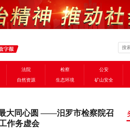
法院
检察
公安
自然资源
生态环境
矿山安全
最大同心圆 ——汨罗市检察院召
年工作务虚会