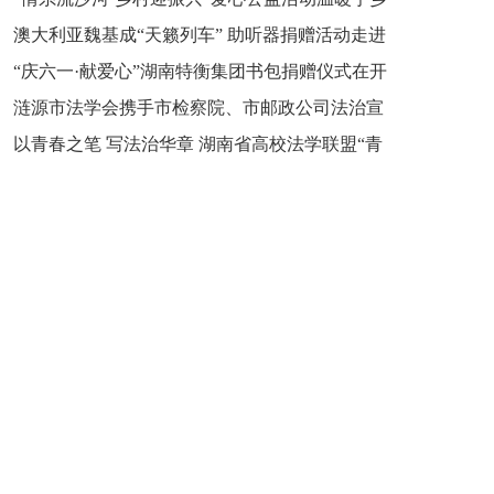
新之魂 湖南青年公证人为知识产权保护筑牢防线
澳大利亚魏基成“天籁列车” 助听器捐赠活动走进
市流沙河镇
“庆六一·献爱心”湖南特衡集团书包捐赠仪式在开
开慧镇
涟源市法学会携手市检察院、市邮政公司法治宣
慧镇举行
以青春之笔 写法治华章 湖南省高校法学联盟“青
讲走进七星街镇仙洞中学
年说法”实践基地揭牌