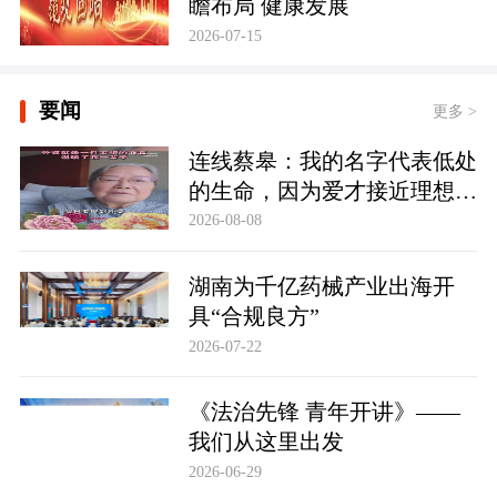
瞻布局 健康发展
2026-07-15
要闻
更多 >
连线蔡皋：我的名字代表低处
的生命，因为爱才接近理想的
高地
2026-08-08
湖南为千亿药械产业出海开
具“合规良方”
2026-07-22
《法治先锋 青年开讲》——
我们从这里出发
2026-06-29