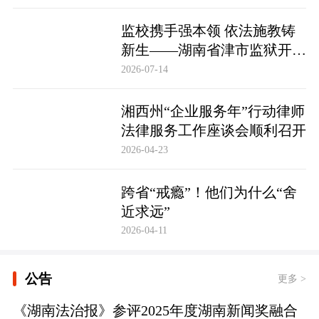
监校携手强本领 依法施教铸
新生——湖南省津市监狱开展
基层警察教育改造专项技能培
2026-07-14
训
湘西州“企业服务年”行动律师
法律服务工作座谈会顺利召开
2026-04-23
跨省“戒瘾”！他们为什么“舍
近求远”
2026-04-11
公告
更多 >
《湖南法治报》参评2025年度湖南新闻奖融合