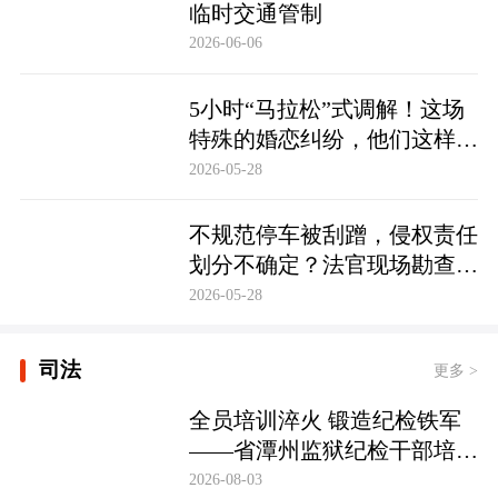
临时交通管制
2026-06-06
5小时“马拉松”式调解！这场
特殊的婚恋纠纷，他们这样化
解……
2026-05-28
不规范停车被刮蹭，侵权责任
划分不确定？法官现场勘查定
争纷
2026-05-28
司法
更多 >
全员培训淬火 锻造纪检铁军
——省潭州监狱纪检干部培训
实现全覆盖
2026-08-03