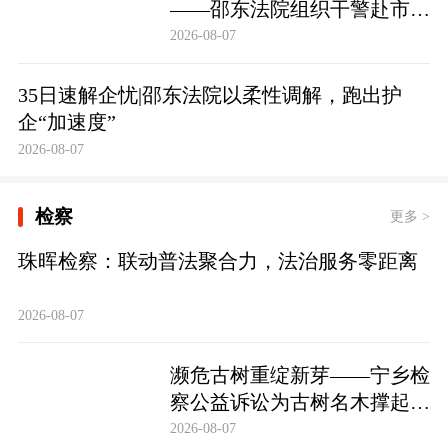
——邵东法院组织干警赴市禁
毒教育基地参观学习
2026-08-07
35日速解企忧|邵东法院以柔性调解，跑出护
企“加速度”
2026-08-07
检察
更多 >
珠晖检察：联动普法聚合力，法治服务零距离
2026-08-07
濒危古树重绽新芽——宁乡检
察公益诉讼为古树名木撑起法
治“保护伞”
2026-08-07