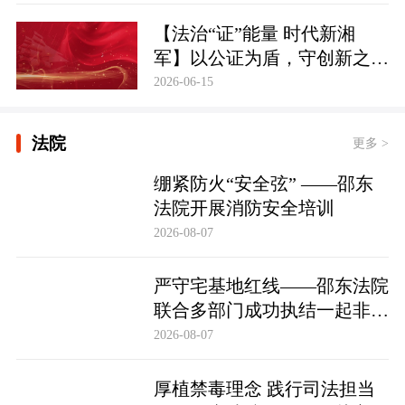
【法治“证”能量 时代新湘
军】以公证为盾，守创新之魂
湖南青年公证人为知识产权保
2026-06-15
护筑牢防线
法院
更多 >
绷紧防火“安全弦” ——邵东
法院开展消防安全培训
2026-08-07
严守宅基地红线——邵东法院
联合多部门成功执结一起非法
占用宅基地行政处罚案
2026-08-07
厚植禁毒理念 践行司法担当