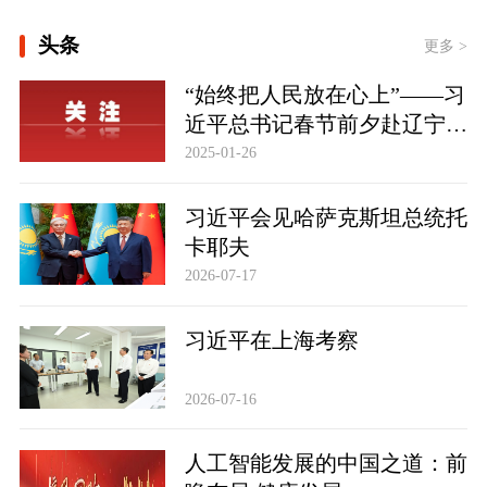
[总书记的人民情怀｜“让内需成为经济
头条
发展的主动力”]
更多 >
“始终把人民放在心上”——习
[健身的你 健康的你]
近平总书记春节前夕赴辽宁看
望慰问基层干部群众纪实
2025-01-26
学习新语｜乐享全民健身 共筑健康中国
习近平会见哈萨克斯坦总统托
卡耶夫
2026-07-17
习近平在上海考察
2026-07-16
人工智能发展的中国之道：前