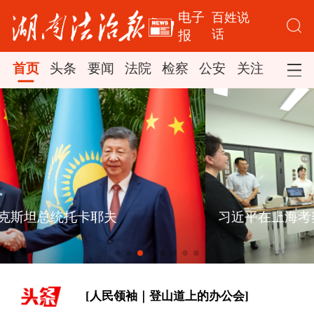
电子
百姓说
话
报
首页
头条
要闻
法院
检察
公安
关注
司法
[健身的你 健康的你]
习近平在上海考察
学习新语｜乐享全民健身 共筑健康中国
[人民领袖｜登山道上的办公会]