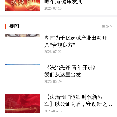
瞻布局 健康发展
2026-07-15
要闻
更多 >
湖南为千亿药械产业出海开
具“合规良方”
2026-07-22
《法治先锋 青年开讲》——
我们从这里出发
2026-06-29
【法治“证”能量 时代新湘
军】以公证为盾，守创新之魂
湖南青年公证人为知识产权保
2026-06-15