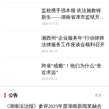
监校携手强本领 依法施教铸
新生——湖南省津市监狱开展
基层警察教育改造专项技能培
2026-07-14
训
湘西州“企业服务年”行动律师
法律服务工作座谈会顺利召开
2026-04-23
跨省“戒瘾”！他们为什么“舍
近求远”
2026-04-11
公告
更多 >
《湖南法治报》参评2025年度湖南新闻奖融合