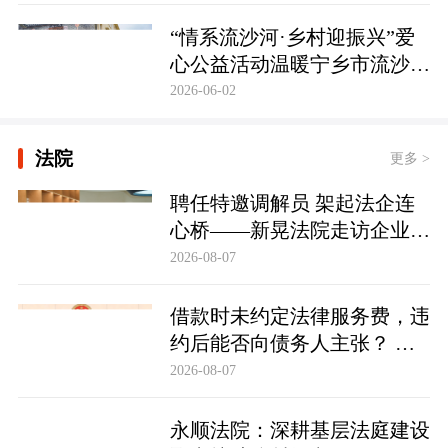
护筑牢防线
“情系流沙河·乡村迎振兴”爱
心公益活动温暖宁乡市流沙河
镇
2026-06-02
法院
更多 >
聘任特邀调解员 架起法企连
心桥——新晃法院走访企业并
颁发特邀调解员聘书
2026-08-07
借款时未约定法律服务费，违
约后能否向债务人主张？ 武
冈法院：超出可预见范围，驳
2026-08-07
回！
永顺法院：深耕基层法庭建设