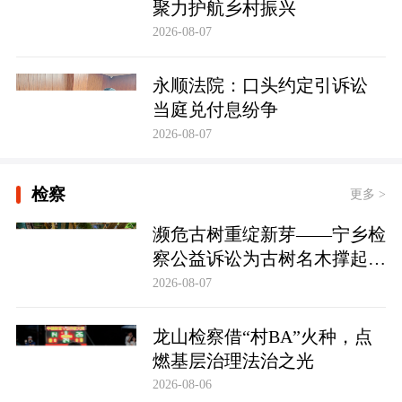
聚力护航乡村振兴
2026-08-07
永顺法院：口头约定引诉讼
当庭兑付息纷争
2026-08-07
检察
更多 >
濒危古树重绽新芽——宁乡检
察公益诉讼为古树名木撑起法
治“保护伞”
2026-08-07
龙山检察借“村BA”火种，点
燃基层治理法治之光
2026-08-06