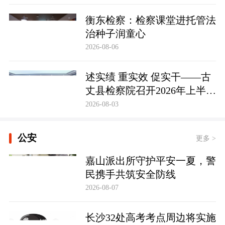
衡东检察：检察课堂进托管法
治种子润童心
2026-08-06
述实绩 重实效 促实干——古
丈县检察院召开2026年上半年
员额检察官述职述廉大会
2026-08-03
公安
更多 >
嘉山派出所守护平安一夏，警
民携手共筑安全防线
2026-08-07
长沙32处高考考点周边将实施