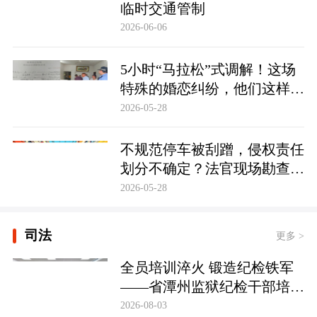
临时交通管制
2026-06-06
5小时“马拉松”式调解！这场
特殊的婚恋纠纷，他们这样化
解……
2026-05-28
不规范停车被刮蹭，侵权责任
划分不确定？法官现场勘查定
争纷
2026-05-28
司法
更多 >
全员培训淬火 锻造纪检铁军
——省潭州监狱纪检干部培训
实现全覆盖
2026-08-03