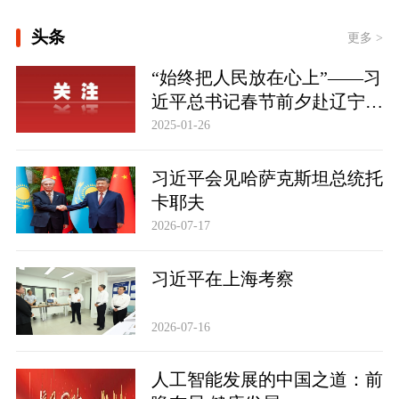
[习近平总书记关切事｜厚植营商沃土推
动东北全面振兴]
头条
更多 >
[实干开新局｜消费市场开局起势]
“始终把人民放在心上”——习
近平总书记春节前夕赴辽宁看
领航丨夯实基础开新局
望慰问基层干部群众纪实
2025-01-26
习近平会见哈萨克斯坦总统托
卡耶夫
2026-07-17
习近平在上海考察
2026-07-16
人工智能发展的中国之道：前