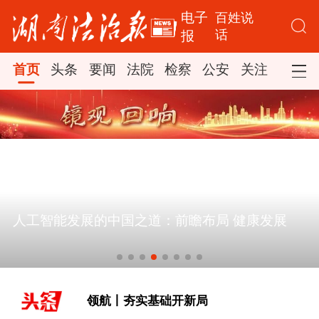
电子
百姓说
话
报
首页
头条
要闻
法院
检察
公安
关注
司法
“十五五”开局之年推进算力网建设观察
[实干开新局｜消费市场开局起势]
领航丨夯实基础开新局