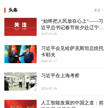
[追光的你｜太行山上新愚公]
头条
更多 >
“始终把人民放在心上”——习
东方之约 相约未来
近平总书记春节前夕赴辽宁看
望慰问基层干部群众纪实
2025-01-26
习近平会见哈萨克斯坦总统托
卡耶夫
2026-07-17
习近平在上海考察
2026-07-16
人工智能发展的中国之道：前