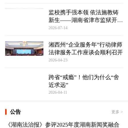
监校携手强本领 依法施教铸
新生——湖南省津市监狱开展
基层警察教育改造专项技能培
2026-07-14
训
湘西州“企业服务年”行动律师
法律服务工作座谈会顺利召开
2026-04-23
跨省“戒瘾”！他们为什么“舍
近求远”
2026-04-11
公告
更多 >
《湖南法治报》参评2025年度湖南新闻奖融合