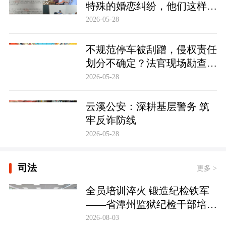
特殊的婚恋纠纷，他们这样化
解……
2026-05-28
不规范停车被刮蹭，侵权责任
划分不确定？法官现场勘查定
争纷
2026-05-28
云溪公安：深耕基层警务 筑
牢反诈防线
2026-05-28
司法
更多 >
全员培训淬火 锻造纪检铁军
——省潭州监狱纪检干部培训
实现全覆盖
2026-08-03