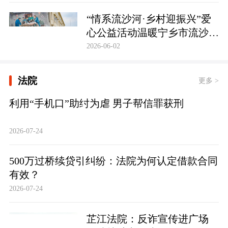
护筑牢防线
“情系流沙河·乡村迎振兴”爱
心公益活动温暖宁乡市流沙河
镇
2026-06-02
法院
更多 >
利用“手机口”助纣为虐 男子帮信罪获刑
2026-07-24
500万过桥续贷引纠纷：法院为何认定借款合同
有效？
2026-07-24
芷江法院：反诈宣传进广场