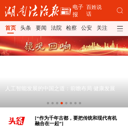
电子
百姓说
话
报
首页
头条
要闻
法院
检察
公安
关注
司法
[追光的你｜太行山上新愚公]
东方之约 相约未来
人工智能发展的中国之道：前瞻布局 健康发展
[经纬线·向新，向前]
[“作为千年古都，要把传统和现代有机
融合在一起”]