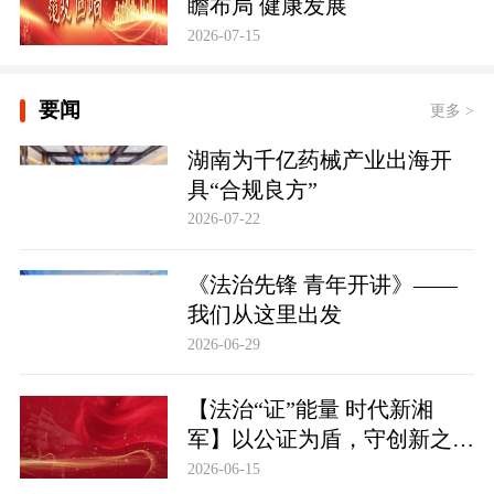
瞻布局 健康发展
2026-07-15
要闻
更多 >
湖南为千亿药械产业出海开
具“合规良方”
2026-07-22
《法治先锋 青年开讲》——
我们从这里出发
2026-06-29
【法治“证”能量 时代新湘
军】以公证为盾，守创新之魂
湖南青年公证人为知识产权保
2026-06-15