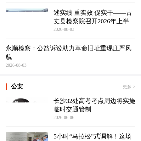
述实绩 重实效 促实干——古
丈县检察院召开2026年上半年
员额检察官述职述廉大会
2026-08-03
永顺检察：公益诉讼助力革命旧址重现庄严风
貌
2026-08-03
公安
更多 >
长沙32处高考考点周边将实施
临时交通管制
2026-06-06
5小时“马拉松”式调解！这场