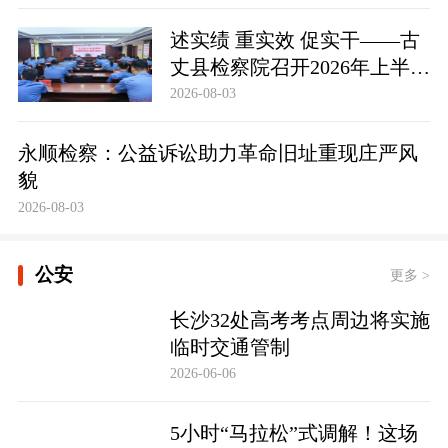
述实绩 重实效 促实干——古
丈县检察院召开2026年上半年
员额检察官述职述廉大会
2026-08-03
永顺检察：公益诉讼助力革命旧址重现庄严风
貌
2026-08-03
公安
更多 >
长沙32处高考考点周边将实施
临时交通管制
2026-06-06
5小时“马拉松”式调解！这场