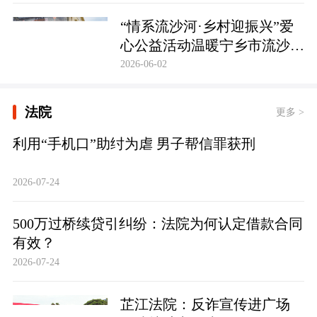
护筑牢防线
“情系流沙河·乡村迎振兴”爱
心公益活动温暖宁乡市流沙河
镇
2026-06-02
法院
更多 >
利用“手机口”助纣为虐 男子帮信罪获刑
2026-07-24
500万过桥续贷引纠纷：法院为何认定借款合同
有效？
2026-07-24
芷江法院：反诈宣传进广场