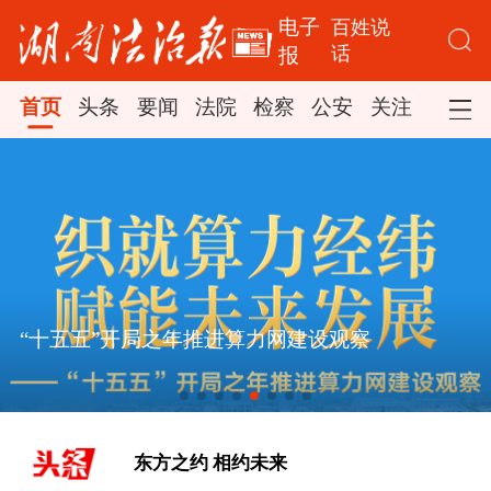
电子
百姓说
话
报
首页
头条
要闻
法院
检察
公安
关注
司法
“十五五”开局之年推进算力网建设观察
[追光的你｜太行山上新愚公]
东方之约 相约未来