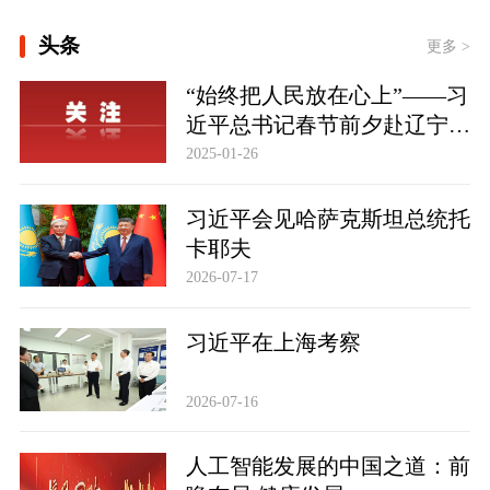
[经纬线·向新，向前]
头条
更多 >
[“作为千年古都，要把传统和现代有机
“始终把人民放在心上”——习
融合在一起”]
近平总书记春节前夕赴辽宁看
望慰问基层干部群众纪实
2025-01-26
[追光的你｜太行山上新愚公]
习近平会见哈萨克斯坦总统托
东方之约 相约未来
卡耶夫
2026-07-17
习近平在上海考察
2026-07-16
人工智能发展的中国之道：前