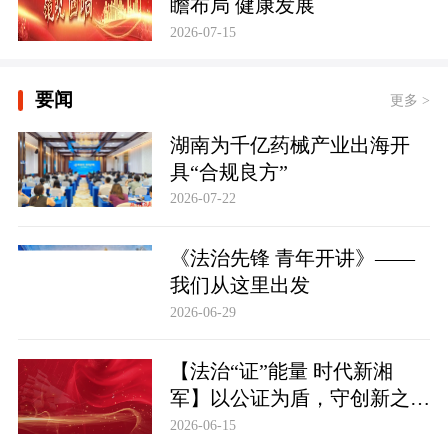
瞻布局 健康发展
2026-07-15
要闻
更多 >
湖南为千亿药械产业出海开
具“合规良方”
2026-07-22
《法治先锋 青年开讲》——
我们从这里出发
2026-06-29
【法治“证”能量 时代新湘
军】以公证为盾，守创新之魂
湖南青年公证人为知识产权保
2026-06-15