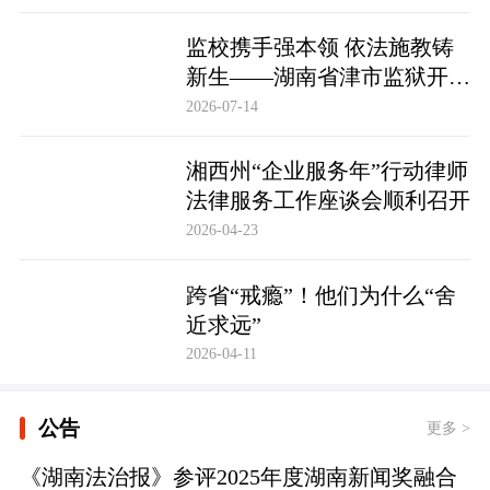
监校携手强本领 依法施教铸
新生——湖南省津市监狱开展
基层警察教育改造专项技能培
2026-07-14
训
湘西州“企业服务年”行动律师
法律服务工作座谈会顺利召开
2026-04-23
跨省“戒瘾”！他们为什么“舍
近求远”
2026-04-11
公告
更多 >
《湖南法治报》参评2025年度湖南新闻奖融合