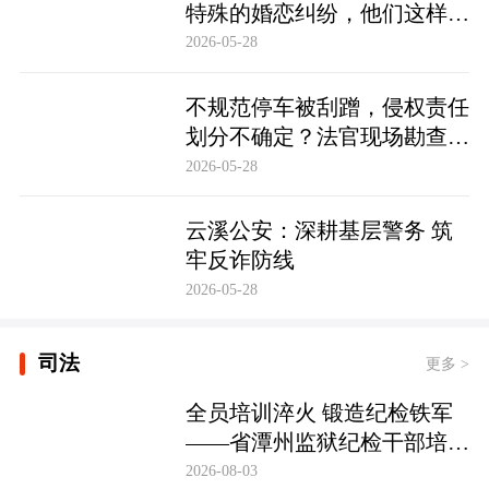
特殊的婚恋纠纷，他们这样化
解……
2026-05-28
不规范停车被刮蹭，侵权责任
划分不确定？法官现场勘查定
争纷
2026-05-28
云溪公安：深耕基层警务 筑
牢反诈防线
2026-05-28
司法
更多 >
全员培训淬火 锻造纪检铁军
——省潭州监狱纪检干部培训
实现全覆盖
2026-08-03