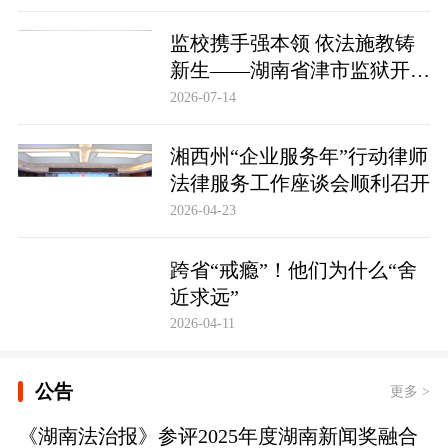
监校携手强本领 依法施教铸
新生——湖南省津市监狱开展
基层警察教育改造专项技能培
2026-07-14
训
湘西州“企业服务年”行动律师
法律服务工作座谈会顺利召开
2026-04-23
跨省“戒瘾”！他们为什么“舍
近求远”
2026-04-11
公告
更多 >
《湖南法治报》参评2025年度湖南新闻奖融合