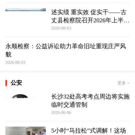
述实绩 重实效 促实干——古
丈县检察院召开2026年上半年
员额检察官述职述廉大会
2026-08-03
永顺检察：公益诉讼助力革命旧址重现庄严风
貌
2026-08-03
公安
更多 >
长沙32处高考考点周边将实施
临时交通管制
2026-06-06
5小时“马拉松”式调解！这场