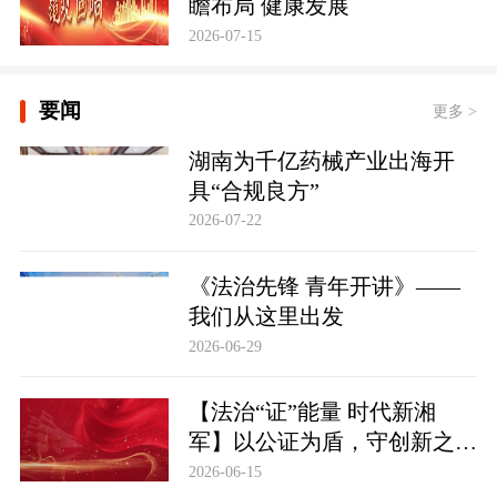
瞻布局 健康发展
2026-07-15
要闻
更多 >
湖南为千亿药械产业出海开
具“合规良方”
2026-07-22
《法治先锋 青年开讲》——
我们从这里出发
2026-06-29
【法治“证”能量 时代新湘
军】以公证为盾，守创新之魂
湖南青年公证人为知识产权保
2026-06-15