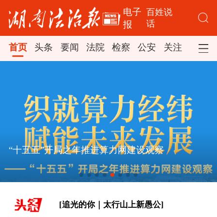
电子
百姓说
话
报
首页
头条
要闻
法院
检察
公安
关注
司法
[追光的你｜太行山上新愚公]
东方之约 相约未来
[经纬线·向新，向前]
[“作为千年古都，要把传统和现代有机
“十五五”开局之年推进算力网建设观察
融合在一起”]
[追光的你｜太行山上新愚公]
东方之约 相约未来