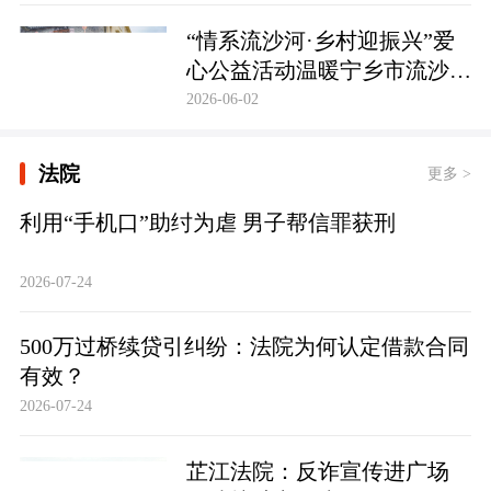
护筑牢防线
“情系流沙河·乡村迎振兴”爱
心公益活动温暖宁乡市流沙河
镇
2026-06-02
法院
更多 >
利用“手机口”助纣为虐 男子帮信罪获刑
2026-07-24
500万过桥续贷引纠纷：法院为何认定借款合同
有效？
2026-07-24
芷江法院：反诈宣传进广场