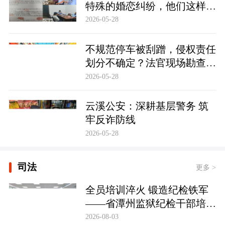
特殊的婚恋纠纷，他们这样化
解……
2026-05-28
不规范停车被刮蹭，侵权责任
划分不确定？法官现场勘查定
争纷
2026-05-28
云溪公安：深耕基层警务 筑
牢反诈防线
2026-05-28
司法
更多 >
全员培训淬火 锻造纪检铁军
——省潭州监狱纪检干部培训
实现全覆盖
2026-08-03