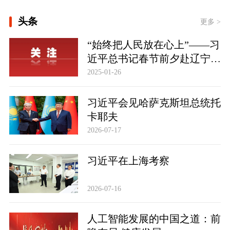
头条
更多 >
“始终把人民放在心上”——习
近平总书记春节前夕赴辽宁看
望慰问基层干部群众纪实
2025-01-26
习近平会见哈萨克斯坦总统托
卡耶夫
2026-07-17
习近平在上海考察
2026-07-16
人工智能发展的中国之道：前