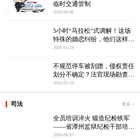
临时交通管制
2026-06-06
5小时“马拉松”式调解！这场
特殊的婚恋纠纷，他们这样化
解……
2026-05-28
不规范停车被刮蹭，侵权责任
划分不确定？法官现场勘查定
争纷
2026-05-28
司法
更多 >
全员培训淬火 锻造纪检铁军
——省潭州监狱纪检干部培训
实现全覆盖
2026-08-03