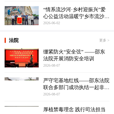
护筑牢防线
“情系流沙河·乡村迎振兴”爱
心公益活动温暖宁乡市流沙河
镇
2026-06-02
法院
更多 >
绷紧防火“安全弦” ——邵东
法院开展消防安全培训
2026-08-07
严守宅基地红线——邵东法院
联合多部门成功执结一起非法
占用宅基地行政处罚案
2026-08-07
厚植禁毒理念 践行司法担当