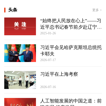
头条
更多 >
“始终把人民放在心上”——习
近平总书记春节前夕赴辽宁看
望慰问基层干部群众纪实
2025-01-26
习近平会见哈萨克斯坦总统托
卡耶夫
2026-07-17
习近平在上海考察
2026-07-16
人工智能发展的中国之道：前