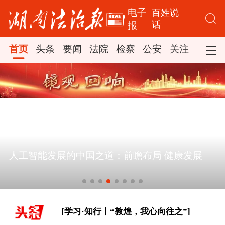
电子
百姓说
话
报
首页
头条
要闻
法院
检察
公安
关注
司法
[学习·知行丨“敦煌，我心向往之”]
时政新闻眼丨从四个维度读懂今年以来
中国元首外交
[学习新语｜以党的政治建设为统领加强
人工智能发展的中国之道：前瞻布局 健康发展
党的各方面建设]
[学习·知行丨“敦煌，我心向往之”]
时政新闻眼丨从四个维度读懂今年以来
中国元首外交