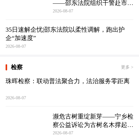
——邵东法院组织干警赴市禁
毒教育基地参观学习
2026-08-07
35日速解企忧|邵东法院以柔性调解，跑出护
企“加速度”
2026-08-07
检察
更多 >
珠晖检察：联动普法聚合力，法治服务零距离
2026-08-07
濒危古树重绽新芽——宁乡检
察公益诉讼为古树名木撑起法
治“保护伞”
2026-08-07