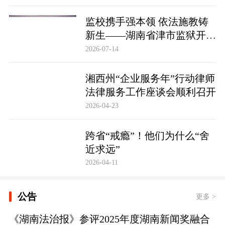
监校携手强本领 依法施教铸
新生——湖南省津市监狱开展
基层警察教育改造专项技能培
2026-07-14
训
湘西州“企业服务年”行动律师
法律服务工作座谈会顺利召开
2026-04-23
跨省“戒瘾”！他们为什么“舍
近求远”
2026-04-11
公告
更多 >
《湖南法治报》参评2025年度湖南新闻奖融合