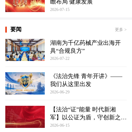
瞻布局 健康发展
2026-07-15
要闻
更多 >
湖南为千亿药械产业出海开
具“合规良方”
2026-07-22
《法治先锋 青年开讲》——
我们从这里出发
2026-06-29
【法治“证”能量 时代新湘
军】以公证为盾，守创新之魂
湖南青年公证人为知识产权保
2026-06-15