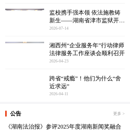
监校携手强本领 依法施教铸
新生——湖南省津市监狱开展
基层警察教育改造专项技能培
2026-07-14
训
湘西州“企业服务年”行动律师
法律服务工作座谈会顺利召开
2026-04-23
跨省“戒瘾”！他们为什么“舍
近求远”
2026-04-11
公告
更多 >
《湖南法治报》参评2025年度湖南新闻奖融合