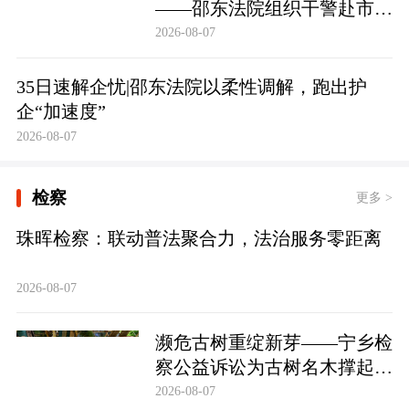
——邵东法院组织干警赴市禁
毒教育基地参观学习
2026-08-07
35日速解企忧|邵东法院以柔性调解，跑出护
企“加速度”
2026-08-07
检察
更多 >
珠晖检察：联动普法聚合力，法治服务零距离
2026-08-07
濒危古树重绽新芽——宁乡检
察公益诉讼为古树名木撑起法
治“保护伞”
2026-08-07