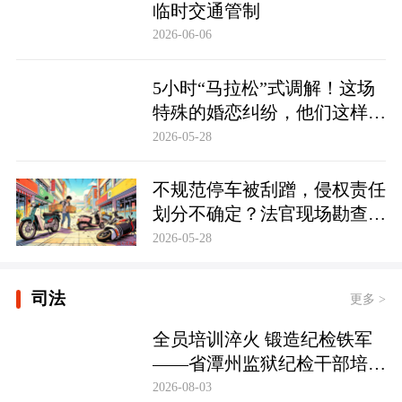
临时交通管制
2026-06-06
5小时“马拉松”式调解！这场
特殊的婚恋纠纷，他们这样化
解……
2026-05-28
不规范停车被刮蹭，侵权责任
划分不确定？法官现场勘查定
争纷
2026-05-28
司法
更多 >
全员培训淬火 锻造纪检铁军
——省潭州监狱纪检干部培训
实现全覆盖
2026-08-03