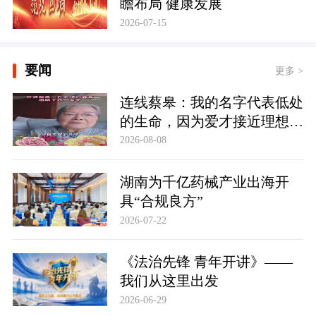
瞻布局 健康发展
2026-07-15
要闻
更多 >
连线蔡皋：我的名字代表低处
的生命，因为爱才接近理想的
高地
2026-08-08
湖南为千亿药械产业出海开
具“合规良方”
2026-07-22
《法治先锋 青年开讲》——
我们从这里出发
2026-06-29