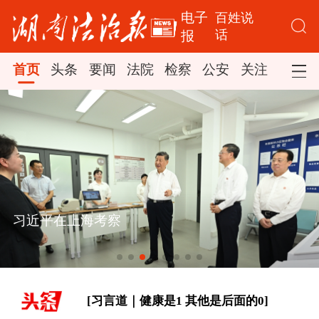
电子
百姓说
话
报
首页
头条
要闻
法院
检察
公安
关注
司法
[“紧紧抓住那些惠及面广、牵一发而动
全身的工作”——突出重点推进健康中
国建设观察]
一见·三个关键词，读懂中国经济“半年
习近平在上海考察
答卷”
[构建更高水平的全民健身公共服务体
系]
[习言道｜健康是1 其他是后面的0]