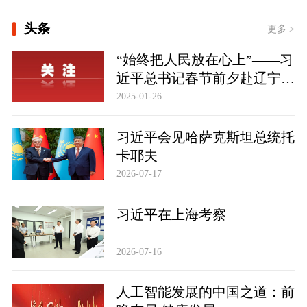
[“紧紧抓住那些惠及面广、牵一发而动
全身的工作”——突出重点推进健康中
头条
更多 >
国建设观察]
一见·三个关键词，读懂中国经济“半年
“始终把人民放在心上”——习
答卷”
近平总书记春节前夕赴辽宁看
望慰问基层干部群众纪实
2025-01-26
习近平会见哈萨克斯坦总统托
卡耶夫
2026-07-17
习近平在上海考察
2026-07-16
人工智能发展的中国之道：前