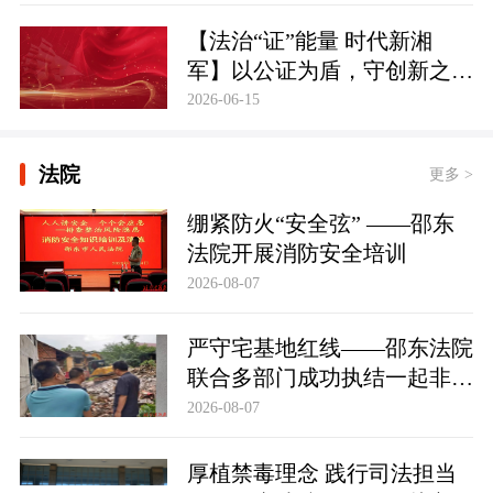
【法治“证”能量 时代新湘
军】以公证为盾，守创新之魂
湖南青年公证人为知识产权保
2026-06-15
护筑牢防线
法院
更多 >
绷紧防火“安全弦” ——邵东
法院开展消防安全培训
2026-08-07
严守宅基地红线——邵东法院
联合多部门成功执结一起非法
占用宅基地行政处罚案
2026-08-07
厚植禁毒理念 践行司法担当